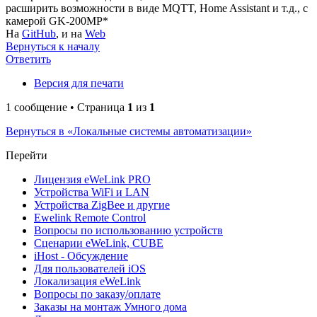
расширить возможности в виде MQTT, Home Assistant и т.д., с
камерой GK-200MP*
На
GitHub
, и на
Web
Вернуться к началу
Ответить
Версия для печати
1 сообщение • Страница
1
из
1
Вернуться в «Локальные системы автоматизации»
Перейти
Лицензия eWeLink PRO
Устройства WiFi и LAN
Устройства ZigBee и другие
Ewelink Remote Control
Вопросы по использованию устройств
Сценарии eWeLink, CUBE
iHost - Обсуждение
Для пользователей iOS
Локализация eWeLink
Вопросы по заказу/оплате
Заказы на монтаж Умного дома