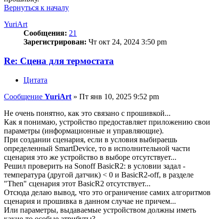
Вернуться к началу
YuriArt
Сообщения:
21
Зарегистрирован:
Чт окт 24, 2024 3:50 pm
Re: Сцена для термостата
Цитата
Сообщение
YuriArt
»
Пт янв 10, 2025 9:52 pm
Не очень понятно, как это связано с прошивкой...
Как я понимаю, устройство предоставляет приложению свои
параметры (информационные и управляющие).
При создании сценария, если в условия выбираешь
определенный SmartDevice, то в исполнительной части
сценария это же устройство в выборе отсутствует...
Решил проверить на Sonoff BasicR2: в условии задал -
температура (другой датчик) < 0 и BasicR2-off, в разделе
"Then" сценария этот BasicR2 отсутствует...
Отсюда делаю вывод, что это ограничение самих алгоритмов
сценария и прошивка в данном случае не причем...
Или параметры, выдаваемые устройством должны иметь
какие-то особые атрибуты?