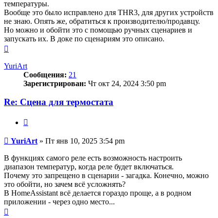
температуры.
Вообще это было исправлено для THR3, для других устройств
не знаю. Опять же, обратиться к производителю/продавцу.
Но можно и обойти это с помощью ручных сценариев и
запускать их. В доке по сценариям это описано.
Вернуться
к
началу
YuriArt
Сообщения:
21
Зарегистрирован:
Чт окт 24, 2024 3:50 pm
Re: Сцена для термостата
Цитата
Сообщение
YuriArt
»
Пт янв 10, 2025 3:54 pm
В функциях самого реле есть возможность настроить
диапазон температур, когда реле будет включаться.
Почему это запрещено в сценарии - загадка. Конечно, можно
это обойти, но зачем всё усложнять?
В HomeAssistant всё делается гораздо проще, а в родном
приложении - через одно место...
Вернуться