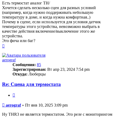
Есть термостат аналог TH/
Хочется сделать несколько сцен для разных условий
(например, когда нужно поддерживать небольшую
температуру в доме, и когда нужна комфортная..)
Почему в сцене, если используется для условия датчик
температуры этого устройства, невозможно выбрать в
качестве действия включение/выключение этого же
устройства.
Это фича или баг?
Вернуться
к
началу
aerograf
Сообщения:
85
Зарегистрирован:
Вт апр 23, 2024 7:54 pm
Откуда:
Люберцы
Re: Сцена для термостата
Цитата
Сообщение
aerograf
»
Пт янв 10, 2025 3:09 pm
Ну THR3 не является термостатом. Это реле с мониторингом