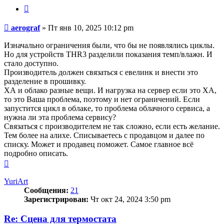
Цитата
Сообщение
aerograf
»
Пт янв 10, 2025 10:12 pm
Изначально ограничения были, что бы не появлялись циклы.
Но для устройств THR3 разделили показания темп/влажн. И
стало доступно.
Производитель должен связаться с евелинк и внести это
разделение в прошивку.
ХА и облако разные вещи. И нагрузка на сервер если это ХА,
то это Ваша проблема, поэтому и нет ограничений. Если
запустится цикл в облаке, то проблема облачного сервиса, а
нужна ли эта проблема сервису?
Связаться с производителем не так сложно, если есть желание.
Тем более на алихе. Списываетесь с продавцом и далее по
списку. Может и продавец поможет. Самое главное всё
подробно описать.
Вернуться
к
началу
YuriArt
Сообщения:
21
Зарегистрирован:
Чт окт 24, 2024 3:50 pm
Re: Сцена для термостата