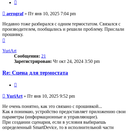
Цитата
Сообщение
aerograf
»
Пт янв 10, 2025 7:04 pm
Недавно тоже разбирался с одним термостатом. Связался с
производителем, пообщались и решили проблему. Прислали
прошивку.
Вернуться
к
началу
YuriArt
Сообщения:
21
Зарегистрирован:
Чт окт 24, 2024 3:50 pm
Re: Сцена для термостата
Цитата
Сообщение
YuriArt
»
Пт янв 10, 2025 9:52 pm
Не очень понятно, как это связано с прошивкой...
Как я понимаю, устройство предоставляет приложению свои
параметры (информационные и управляющие).
При создании сценария, если в условия выбираешь
определенный SmartDevice, то в исполнительной части