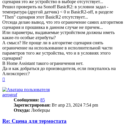
сценария это же устройство в выборе отсутствует...
Решил проверить на Sonoff BasicR2: в условии задал -
температура (другой датчик) < 0 и BasicR2-off, в разделе
"Then" сценария этот BasicR2 отсутствует...
Отсюда делаю вывод, что это ограничение самих алгоритмов
сценария и прошивка в данном случае не причем...
Или параметры, выдаваемые устройством должны иметь
какие-то особые атрибуты?
А смысл? Не проще ли в алгоритме сценария снять
ограничение на использование в исполнительной части
параметров того же устройства, что и в условиях этого
сценария?
В Home Assistant такого ограничения нет.
Да и как добраться до производителя, если покупалось на
Алиэкспресс?
Вернуться
к
началу
aerograf
Сообщения:
85
Зарегистрирован:
Вт апр 23, 2024 7:54 pm
Откуда:
Люберцы
Re: Сцена для термостата