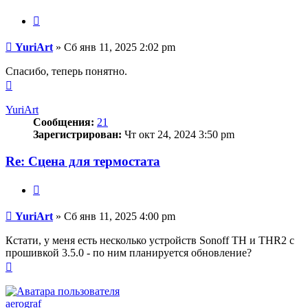
Цитата
Сообщение
YuriArt
»
Сб янв 11, 2025 2:02 pm
Спасибо, теперь понятно.
Вернуться
к
началу
YuriArt
Сообщения:
21
Зарегистрирован:
Чт окт 24, 2024 3:50 pm
Re: Сцена для термостата
Цитата
Сообщение
YuriArt
»
Сб янв 11, 2025 4:00 pm
Кстати, у меня есть несколько устройств Sonoff ТН и ТНR2 с
прошивкой 3.5.0 - по ним планируется обновление?
Вернуться
к
началу
aerograf