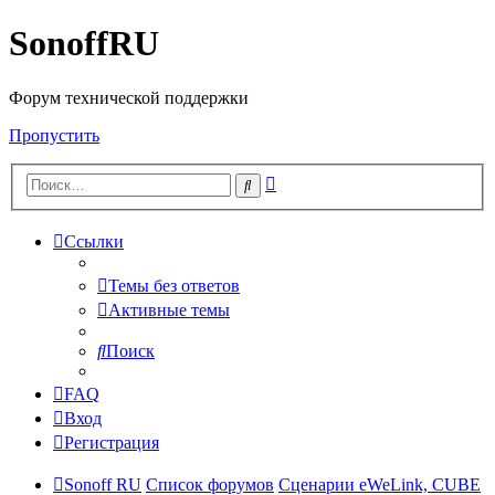
SonoffRU
Форум технической поддержки
Пропустить
Расширенный
Поиск
поиск
Ссылки
Темы без ответов
Активные темы
Поиск
FAQ
Вход
Регистрация
Sonoff RU
Список форумов
Сценарии eWeLink, CUBE