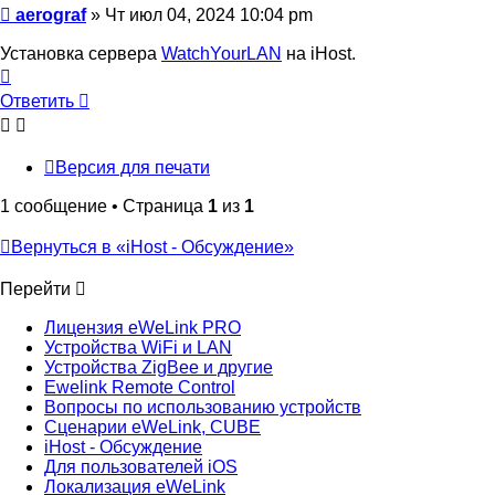
Сообщение
aerograf
»
Чт июл 04, 2024 10:04 pm
Установка сервера
WatchYourLAN
на iHost.
Вернуться
к
Ответить
началу
Версия для печати
1 сообщение • Страница
1
из
1
Вернуться в «iHost - Обсуждение»
Перейти
Лицензия eWeLink PRO
Устройства WiFi и LAN
Устройства ZigBee и другие
Ewelink Remote Control
Вопросы по использованию устройств
Сценарии eWeLink, CUBE
iHost - Обсуждение
Для пользователей iOS
Локализация eWeLink