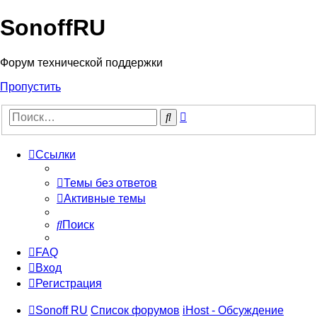
SonoffRU
Форум технической поддержки
Пропустить
Расширенный
Поиск
поиск
Ссылки
Темы без ответов
Активные темы
Поиск
FAQ
Вход
Регистрация
Sonoff RU
Список форумов
iHost - Обсуждение