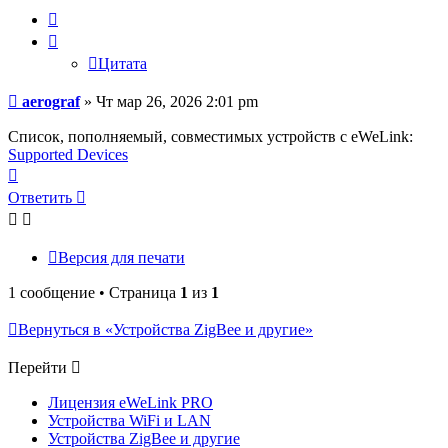
Цитата
Цитата
Сообщение
aerograf
»
Чт мар 26, 2026 2:01 pm
Список, пополняемый, совместимых устройств с eWeLink:
Supported Devices
Вернуться
к
Ответить
началу
Версия для печати
1 сообщение • Страница
1
из
1
Вернуться в «Устройства ZigBee и другие»
Перейти
Лицензия eWeLink PRO
Устройства WiFi и LAN
Устройства ZigBee и другие