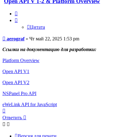
Open API V 1-2 & Platform Overview
Цитата
Цитата
Сообщение
aerograf
»
Чт май 22, 2025 1:53 pm
Ссылки на документацию для разработки:
Platform Overview
Open API V1
Open API V2
NSPanel Pro API
eWeLink API for JavaScript
Вернуться
к
Ответить
началу
Версия для печати