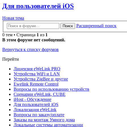
Для пользователей iOS
Новая тема
Расширенный поиск
Поиск
0 тем • Страница
1
из
1
В этом форуме нет сообщений.
Вернуться к списку форумов
Перейти
Лицензия eWeLink PRO
Устройства WiFi и LAN
Устройства ZigBee и другие
Ewelink Remote Control
Вопросы по использованию устройств
Сценарии eWeLink, CUBE
iHost - Обсуждение
Для пользователей iOS
Локализация eWeLink
Вопросы по заказу/оплате
Заказы на монтаж Умного дома
Локальные системы автоматизации