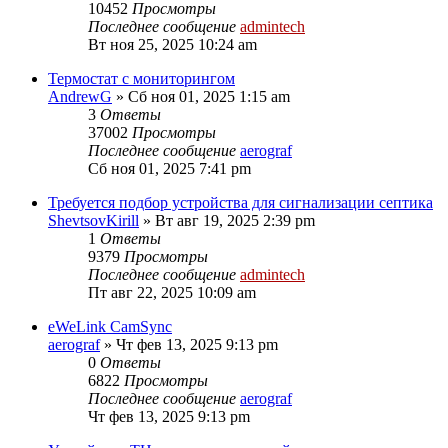
10452
Просмотры
Последнее сообщение
admintech
Вт ноя 25, 2025 10:24 am
Термостат с мониторингом
AndrewG
»
Сб ноя 01, 2025 1:15 am
3
Ответы
37002
Просмотры
Последнее сообщение
aerograf
Сб ноя 01, 2025 7:41 pm
Требуется подбор устройства для сигнализации септика
ShevtsovKirill
»
Вт авг 19, 2025 2:39 pm
1
Ответы
9379
Просмотры
Последнее сообщение
admintech
Пт авг 22, 2025 10:09 am
eWeLink CamSync
aerograf
»
Чт фев 13, 2025 9:13 pm
0
Ответы
6822
Просмотры
Последнее сообщение
aerograf
Чт фев 13, 2025 9:13 pm