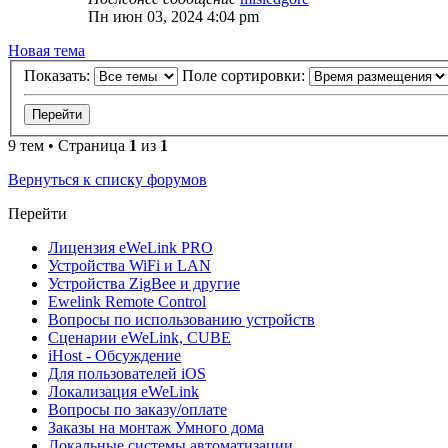
Пн июн 03, 2024 4:04 pm
Новая тема
Показать:
Поле сортировки:
9 тем • Страница
1
из
1
Вернуться к списку форумов
Перейти
Лицензия eWeLink PRO
Устройства WiFi и LAN
Устройства ZigBee и другие
Ewelink Remote Control
Вопросы по использованию устройств
Сценарии eWeLink, CUBE
iHost - Обсуждение
Для пользователей iOS
Локализация eWeLink
Вопросы по заказу/оплате
Заказы на монтаж Умного дома
Локальные системы автоматизации