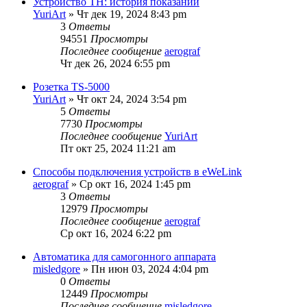
Устройство TH: история показаний
YuriArt
»
Чт дек 19, 2024 8:43 pm
3
Ответы
94551
Просмотры
Последнее сообщение
aerograf
Чт дек 26, 2024 6:55 pm
Розетка TS-5000
YuriArt
»
Чт окт 24, 2024 3:54 pm
5
Ответы
7730
Просмотры
Последнее сообщение
YuriArt
Пт окт 25, 2024 11:21 am
Способы подключения устройств в eWeLink
aerograf
»
Ср окт 16, 2024 1:45 pm
3
Ответы
12979
Просмотры
Последнее сообщение
aerograf
Ср окт 16, 2024 6:22 pm
Автоматика для самогонного аппарата
misledgore
»
Пн июн 03, 2024 4:04 pm
0
Ответы
12449
Просмотры
Последнее сообщение
misledgore