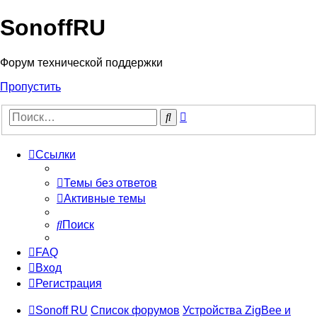
SonoffRU
Форум технической поддержки
Пропустить
Расширенный
Поиск
поиск
Ссылки
Темы без ответов
Активные темы
Поиск
FAQ
Вход
Регистрация
Sonoff RU
Список форумов
Устройства ZigBee и