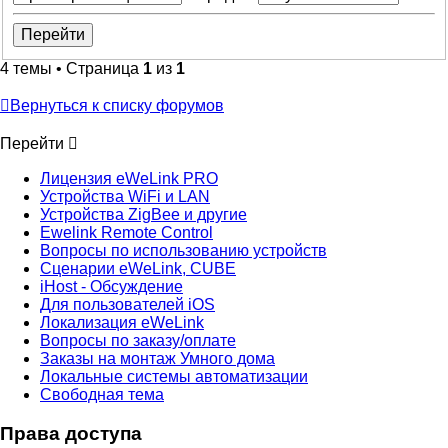
4 темы • Страница
1
из
1
Вернуться к списку форумов
Перейти
Лицензия eWeLink PRO
Устройства WiFi и LAN
Устройства ZigBee и другие
Ewelink Remote Control
Вопросы по использованию устройств
Сценарии eWeLink, CUBE
iHost - Обсуждение
Для пользователей iOS
Локализация eWeLink
Вопросы по заказу/оплате
Заказы на монтаж Умного дома
Локальные системы автоматизации
Свободная тема
Права доступа