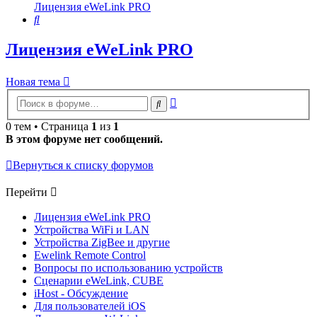
Лицензия eWeLink PRO
Поиск
Лицензия eWeLink PRO
Новая тема
Расширенный
Поиск
поиск
0 тем • Страница
1
из
1
В этом форуме нет сообщений.
Вернуться к списку форумов
Перейти
Лицензия eWeLink PRO
Устройства WiFi и LAN
Устройства ZigBee и другие
Ewelink Remote Control
Вопросы по использованию устройств
Сценарии eWeLink, CUBE
iHost - Обсуждение
Для пользователей iOS