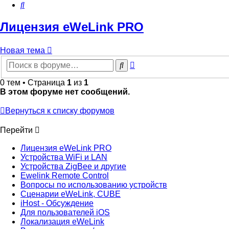
Поиск
Лицензия eWeLink PRO
Новая тема
Расширенный
Поиск
поиск
0 тем • Страница
1
из
1
В этом форуме нет сообщений.
Вернуться к списку форумов
Перейти
Лицензия eWeLink PRO
Устройства WiFi и LAN
Устройства ZigBee и другие
Ewelink Remote Control
Вопросы по использованию устройств
Сценарии eWeLink, CUBE
iHost - Обсуждение
Для пользователей iOS
Локализация eWeLink