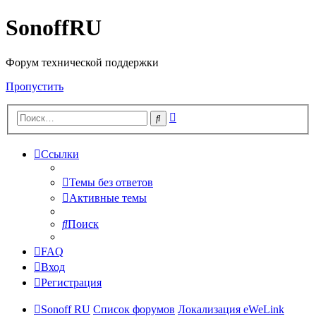
SonoffRU
Форум технической поддержки
Пропустить
Расширенный
Поиск
поиск
Ссылки
Темы без ответов
Активные темы
Поиск
FAQ
Вход
Регистрация
Sonoff RU
Список форумов
Локализация eWeLink