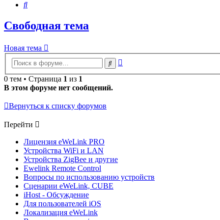
Поиск
Свободная тема
Новая тема
Расширенный
Поиск
поиск
0 тем • Страница
1
из
1
В этом форуме нет сообщений.
Вернуться к списку форумов
Перейти
Лицензия eWeLink PRO
Устройства WiFi и LAN
Устройства ZigBee и другие
Ewelink Remote Control
Вопросы по использованию устройств
Сценарии eWeLink, CUBE
iHost - Обсуждение
Для пользователей iOS
Локализация eWeLink