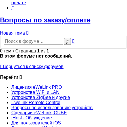
оплате
Поиск
Вопросы по заказу/оплате
Новая тема
Расширенный
Поиск
поиск
0 тем • Страница
1
из
1
В этом форуме нет сообщений.
Вернуться к списку форумов
Перейти
Лицензия eWeLink PRO
Устройства WiFi и LAN
Устройства ZigBee и другие
Ewelink Remote Control
Вопросы по использованию устройств
Сценарии eWeLink, CUBE
iHost - Обсуждение
Для пользователей iOS