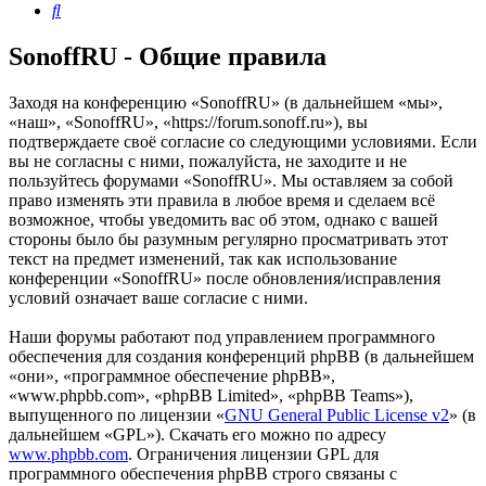
Поиск
SonoffRU - Общие правила
Заходя на конференцию «SonoffRU» (в дальнейшем «мы»,
«наш», «SonoffRU», «https://forum.sonoff.ru»), вы
подтверждаете своё согласие со следующими условиями. Если
вы не согласны с ними, пожалуйста, не заходите и не
пользуйтесь форумами «SonoffRU». Мы оставляем за собой
право изменять эти правила в любое время и сделаем всё
возможное, чтобы уведомить вас об этом, однако с вашей
стороны было бы разумным регулярно просматривать этот
текст на предмет изменений, так как использование
конференции «SonoffRU» после обновления/исправления
условий означает ваше согласие с ними.
Наши форумы работают под управлением программного
обеспечения для создания конференций phpBB (в дальнейшем
«они», «программное обеспечение phpBB»,
«www.phpbb.com», «phpBB Limited», «phpBB Teams»),
выпущенного по лицензии «
GNU General Public License v2
» (в
дальнейшем «GPL»). Скачать его можно по адресу
www.phpbb.com
. Ограничения лицензии GPL для
программного обеспечения phpBB строго связаны с