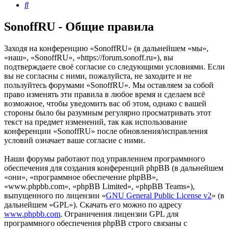
Поиск
SonoffRU - Общие правила
Заходя на конференцию «SonoffRU» (в дальнейшем «мы»,
«наш», «SonoffRU», «https://forum.sonoff.ru»), вы
подтверждаете своё согласие со следующими условиями. Если
вы не согласны с ними, пожалуйста, не заходите и не
пользуйтесь форумами «SonoffRU». Мы оставляем за собой
право изменять эти правила в любое время и сделаем всё
возможное, чтобы уведомить вас об этом, однако с вашей
стороны было бы разумным регулярно просматривать этот
текст на предмет изменений, так как использование
конференции «SonoffRU» после обновления/исправления
условий означает ваше согласие с ними.
Наши форумы работают под управлением программного
обеспечения для создания конференций phpBB (в дальнейшем
«они», «программное обеспечение phpBB»,
«www.phpbb.com», «phpBB Limited», «phpBB Teams»),
выпущенного по лицензии «
GNU General Public License v2
» (в
дальнейшем «GPL»). Скачать его можно по адресу
www.phpbb.com
. Ограничения лицензии GPL для
программного обеспечения phpBB строго связаны с