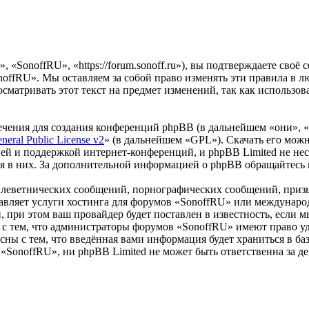
«SonoffRU», «https://forum.sonoff.ru»), вы подтверждаете своё
noffRU». Мы оставляем за собой право изменять эти правила в л
осматривать этот текст на предмет изменений, так как использ
чения для создания конференций phpBB (в дальнейшем «они», 
eral Public License v2
» (в дальнейшем «GPL»). Скачать его мож
ей и поддержкой интернет-конференций, и phpBB Limited не нес
ия в них. За дополнительной информацией о phpBB обращайтесь
клеветнических сообщений, порнографических сообщений, приз
тавляет услуги хостинга для форумов «SonoffRU» или междунар
при этом ваш провайдер будет поставлен в известность, если м
 с тем, что администраторы форумов «SonoffRU» имеют право уд
сны с тем, что введённая вами информация будет храниться в ба
SonoffRU», ни phpBB Limited не может быть ответственна за де