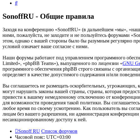
Поиск
SonoffRU - Общие правила
Заходя на конференцию «SonoffRU» (в дальнейшем «мы», «наш», 
ними, пожалуйста, не заходите и не пользуйтесь форумами «So
этом, однако с вашей стороны было бы разумным регулярно пр
условий означает ваше согласие с ними.
Наши форумы работают под управлением программного обеспе
Limited», «phpBB Teams»), выпущенного по лицензии «
GNU Gen
программного обеспечения phpBB строго связаны с организаци
определяет в качестве допустимого содержания и/или поведен
Вы соглашаетесь не размещать оскорбительных, угрожающих, 
могут нарушить законы вашей страны, страны, которая предос
привести к вашему немедленному отключению от конференции, 
для возможности проведения такой политики. Вы соглашаетесь
любое время по своему усмотрению. Как пользователь вы согла
лицам без вашего разрешения, ни администрация конференции «
несанкционированному доступу к ней.
Sonoff RU
Список форумов
Часовой пояс:
UTC+03:00