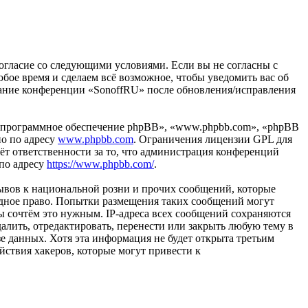
 согласие со следующими условиями. Если вы не согласны с
юбое время и сделаем всё возможное, чтобы уведомить вас об
ование конференции «SonoffRU» после обновления/исправления
«программное обеспечение phpBB», «www.phpbb.com», «phpBB
но по адресу
www.phpbb.com
. Ограничения лицензии GPL для
ёт ответственности за то, что администрация конференций
 по адресу
https://www.phpbb.com/
.
ывов к национальной розни и прочих сообщений, которые
одное право. Попытки размещения таких сообщений могут
ы сочтём это нужным. IP-адреса всех сообщений сохраняются
алить, отредактировать, перенести или закрыть любую тему в
зе данных. Хотя эта информация не будет открыта третьим
йствия хакеров, которые могут привести к