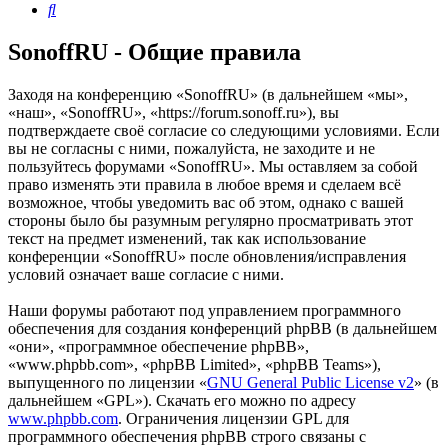
Поиск
SonoffRU - Общие правила
Заходя на конференцию «SonoffRU» (в дальнейшем «мы»,
«наш», «SonoffRU», «https://forum.sonoff.ru»), вы
подтверждаете своё согласие со следующими условиями. Если
вы не согласны с ними, пожалуйста, не заходите и не
пользуйтесь форумами «SonoffRU». Мы оставляем за собой
право изменять эти правила в любое время и сделаем всё
возможное, чтобы уведомить вас об этом, однако с вашей
стороны было бы разумным регулярно просматривать этот
текст на предмет изменений, так как использование
конференции «SonoffRU» после обновления/исправления
условий означает ваше согласие с ними.
Наши форумы работают под управлением программного
обеспечения для создания конференций phpBB (в дальнейшем
«они», «программное обеспечение phpBB»,
«www.phpbb.com», «phpBB Limited», «phpBB Teams»),
выпущенного по лицензии «
GNU General Public License v2
» (в
дальнейшем «GPL»). Скачать его можно по адресу
www.phpbb.com
. Ограничения лицензии GPL для
программного обеспечения phpBB строго связаны с