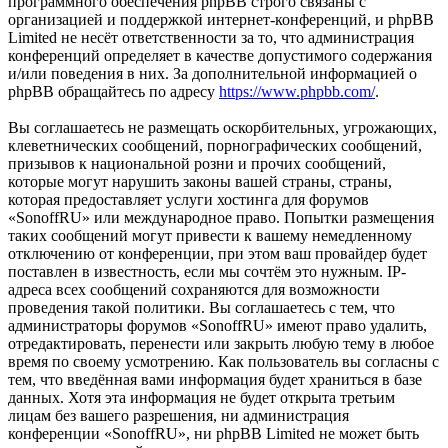
программного обеспечения phpBB строго связаны с
организацией и поддержкой интернет-конференций, и phpBB
Limited не несёт ответственности за то, что администрация
конференций определяет в качестве допустимого содержания
и/или поведения в них. За дополнительной информацией о
phpBB обращайтесь по адресу
https://www.phpbb.com/
.
Вы соглашаетесь не размещать оскорбительных, угрожающих,
клеветнических сообщений, порнографических сообщений,
призывов к национальной розни и прочих сообщений,
которые могут нарушить законы вашей страны, страны,
которая предоставляет услуги хостинга для форумов
«SonoffRU» или международное право. Попытки размещения
таких сообщений могут привести к вашему немедленному
отключению от конференции, при этом ваш провайдер будет
поставлен в известность, если мы сочтём это нужным. IP-
адреса всех сообщений сохраняются для возможности
проведения такой политики. Вы соглашаетесь с тем, что
администраторы форумов «SonoffRU» имеют право удалить,
отредактировать, перенести или закрыть любую тему в любое
время по своему усмотрению. Как пользователь вы согласны с
тем, что введённая вами информация будет храниться в базе
данных. Хотя эта информация не будет открыта третьим
лицам без вашего разрешения, ни администрация
конференции «SonoffRU», ни phpBB Limited не может быть