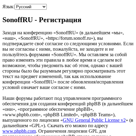
Язык:
SonoffRU - Регистрация
Заходя на конференцию «SonoffRU» (в дальнейшем «мы»,
«наш», «SonoffRU», «https://forum.sonoff.ru»), вы
подтверждаете своё согласие со следующими условиями. Если
вы не согласны с ними, пожалуйста, не заходите и не
пользуйтесь форумами «SonoffRU». Мы оставляем за собой
право изменять эти правила в любое время и сделаем всё
возможное, чтобы уведомить вас об этом, однако с вашей
стороны было бы разумным регулярно просматривать этот
текст на предмет изменений, так как использование
конференции «SonoffRU» после обновления/исправления
условий означает ваше согласие с ними.
Наши форумы работают под управлением программного
обеспечения для создания конференций phpBB (в дальнейшем
«они», «программное обеспечение phpBB»,
«www.phpbb.com», «phpBB Limited», «phpBB Teams»),
выпущенного по лицензии «
GNU General Public License v2
» (в
дальнейшем «GPL»). Скачать его можно по адресу
www.phpbb.com
. Ограничения лицензии GPL для