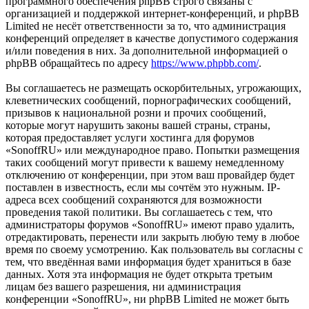
программного обеспечения phpBB строго связаны с
организацией и поддержкой интернет-конференций, и phpBB
Limited не несёт ответственности за то, что администрация
конференций определяет в качестве допустимого содержания
и/или поведения в них. За дополнительной информацией о
phpBB обращайтесь по адресу
https://www.phpbb.com/
.
Вы соглашаетесь не размещать оскорбительных, угрожающих,
клеветнических сообщений, порнографических сообщений,
призывов к национальной розни и прочих сообщений,
которые могут нарушить законы вашей страны, страны,
которая предоставляет услуги хостинга для форумов
«SonoffRU» или международное право. Попытки размещения
таких сообщений могут привести к вашему немедленному
отключению от конференции, при этом ваш провайдер будет
поставлен в известность, если мы сочтём это нужным. IP-
адреса всех сообщений сохраняются для возможности
проведения такой политики. Вы соглашаетесь с тем, что
администраторы форумов «SonoffRU» имеют право удалить,
отредактировать, перенести или закрыть любую тему в любое
время по своему усмотрению. Как пользователь вы согласны с
тем, что введённая вами информация будет храниться в базе
данных. Хотя эта информация не будет открыта третьим
лицам без вашего разрешения, ни администрация
конференции «SonoffRU», ни phpBB Limited не может быть