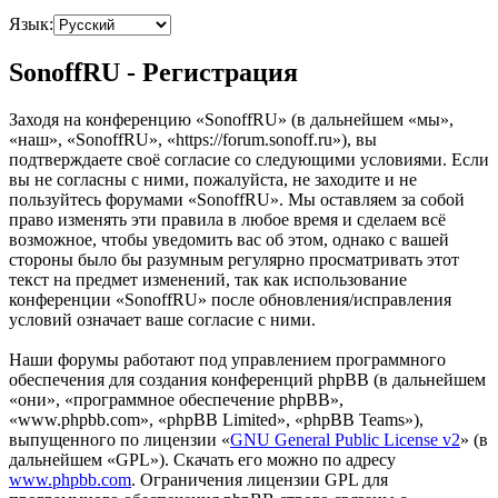
Язык:
SonoffRU - Регистрация
Заходя на конференцию «SonoffRU» (в дальнейшем «мы»,
«наш», «SonoffRU», «https://forum.sonoff.ru»), вы
подтверждаете своё согласие со следующими условиями. Если
вы не согласны с ними, пожалуйста, не заходите и не
пользуйтесь форумами «SonoffRU». Мы оставляем за собой
право изменять эти правила в любое время и сделаем всё
возможное, чтобы уведомить вас об этом, однако с вашей
стороны было бы разумным регулярно просматривать этот
текст на предмет изменений, так как использование
конференции «SonoffRU» после обновления/исправления
условий означает ваше согласие с ними.
Наши форумы работают под управлением программного
обеспечения для создания конференций phpBB (в дальнейшем
«они», «программное обеспечение phpBB»,
«www.phpbb.com», «phpBB Limited», «phpBB Teams»),
выпущенного по лицензии «
GNU General Public License v2
» (в
дальнейшем «GPL»). Скачать его можно по адресу
www.phpbb.com
. Ограничения лицензии GPL для