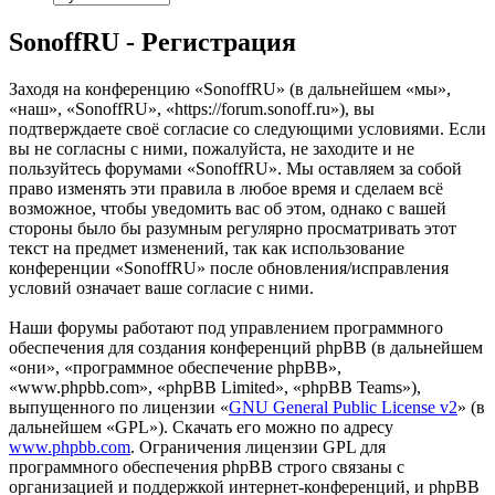
SonoffRU - Регистрация
Заходя на конференцию «SonoffRU» (в дальнейшем «мы»,
«наш», «SonoffRU», «https://forum.sonoff.ru»), вы
подтверждаете своё согласие со следующими условиями. Если
вы не согласны с ними, пожалуйста, не заходите и не
пользуйтесь форумами «SonoffRU». Мы оставляем за собой
право изменять эти правила в любое время и сделаем всё
возможное, чтобы уведомить вас об этом, однако с вашей
стороны было бы разумным регулярно просматривать этот
текст на предмет изменений, так как использование
конференции «SonoffRU» после обновления/исправления
условий означает ваше согласие с ними.
Наши форумы работают под управлением программного
обеспечения для создания конференций phpBB (в дальнейшем
«они», «программное обеспечение phpBB»,
«www.phpbb.com», «phpBB Limited», «phpBB Teams»),
выпущенного по лицензии «
GNU General Public License v2
» (в
дальнейшем «GPL»). Скачать его можно по адресу
www.phpbb.com
. Ограничения лицензии GPL для
программного обеспечения phpBB строго связаны с
организацией и поддержкой интернет-конференций, и phpBB