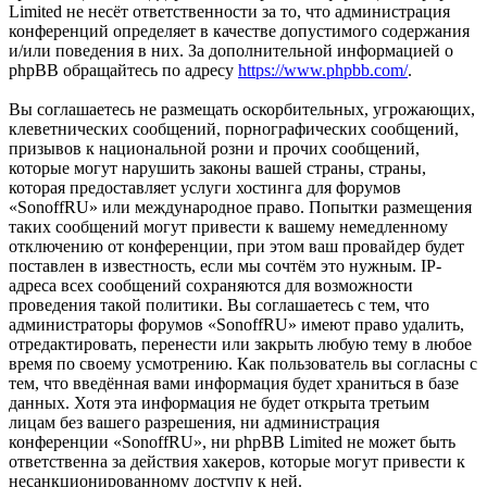
Limited не несёт ответственности за то, что администрация
конференций определяет в качестве допустимого содержания
и/или поведения в них. За дополнительной информацией о
phpBB обращайтесь по адресу
https://www.phpbb.com/
.
Вы соглашаетесь не размещать оскорбительных, угрожающих,
клеветнических сообщений, порнографических сообщений,
призывов к национальной розни и прочих сообщений,
которые могут нарушить законы вашей страны, страны,
которая предоставляет услуги хостинга для форумов
«SonoffRU» или международное право. Попытки размещения
таких сообщений могут привести к вашему немедленному
отключению от конференции, при этом ваш провайдер будет
поставлен в известность, если мы сочтём это нужным. IP-
адреса всех сообщений сохраняются для возможности
проведения такой политики. Вы соглашаетесь с тем, что
администраторы форумов «SonoffRU» имеют право удалить,
отредактировать, перенести или закрыть любую тему в любое
время по своему усмотрению. Как пользователь вы согласны с
тем, что введённая вами информация будет храниться в базе
данных. Хотя эта информация не будет открыта третьим
лицам без вашего разрешения, ни администрация
конференции «SonoffRU», ни phpBB Limited не может быть
ответственна за действия хакеров, которые могут привести к
несанкционированному доступу к ней.