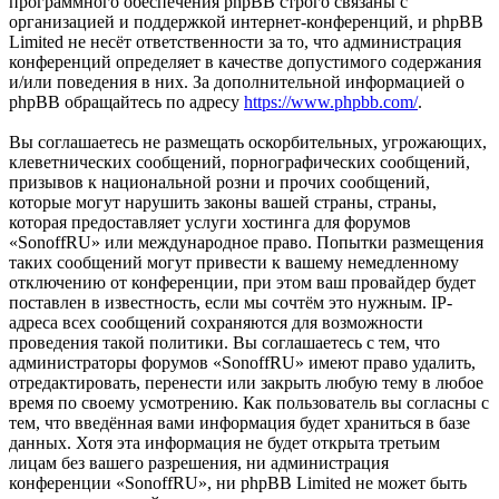
программного обеспечения phpBB строго связаны с
организацией и поддержкой интернет-конференций, и phpBB
Limited не несёт ответственности за то, что администрация
конференций определяет в качестве допустимого содержания
и/или поведения в них. За дополнительной информацией о
phpBB обращайтесь по адресу
https://www.phpbb.com/
.
Вы соглашаетесь не размещать оскорбительных, угрожающих,
клеветнических сообщений, порнографических сообщений,
призывов к национальной розни и прочих сообщений,
которые могут нарушить законы вашей страны, страны,
которая предоставляет услуги хостинга для форумов
«SonoffRU» или международное право. Попытки размещения
таких сообщений могут привести к вашему немедленному
отключению от конференции, при этом ваш провайдер будет
поставлен в известность, если мы сочтём это нужным. IP-
адреса всех сообщений сохраняются для возможности
проведения такой политики. Вы соглашаетесь с тем, что
администраторы форумов «SonoffRU» имеют право удалить,
отредактировать, перенести или закрыть любую тему в любое
время по своему усмотрению. Как пользователь вы согласны с
тем, что введённая вами информация будет храниться в базе
данных. Хотя эта информация не будет открыта третьим
лицам без вашего разрешения, ни администрация
конференции «SonoffRU», ни phpBB Limited не может быть