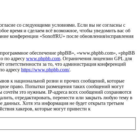
 согласие со следующими условиями. Если вы не согласны с
юбое время и сделаем всё возможное, чтобы уведомить вас об
ование конференции «SonoffRU» после обновления/исправления
«программное обеспечение phpBB», «www.phpbb.com», «phpBB
но по адресу
www.phpbb.com
. Ограничения лицензии GPL для
ёт ответственности за то, что администрация конференций
 по адресу
https://www.phpbb.com/
.
ывов к национальной розни и прочих сообщений, которые
одное право. Попытки размещения таких сообщений могут
ы сочтём это нужным. IP-адреса всех сообщений сохраняются
алить, отредактировать, перенести или закрыть любую тему в
зе данных. Хотя эта информация не будет открыта третьим
йствия хакеров, которые могут привести к