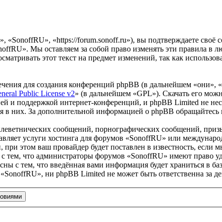
«SonoffRU», «https://forum.sonoff.ru»), вы подтверждаете своё
noffRU». Мы оставляем за собой право изменять эти правила в л
осматривать этот текст на предмет изменений, так как использ
чения для создания конференций phpBB (в дальнейшем «они», 
eral Public License v2
» (в дальнейшем «GPL»). Скачать его мож
ей и поддержкой интернет-конференций, и phpBB Limited не нес
ия в них. За дополнительной информацией о phpBB обращайтесь
клеветнических сообщений, порнографических сообщений, приз
тавляет услуги хостинга для форумов «SonoffRU» или междунар
при этом ваш провайдер будет поставлен в известность, если м
 с тем, что администраторы форумов «SonoffRU» имеют право уд
сны с тем, что введённая вами информация будет храниться в ба
SonoffRU», ни phpBB Limited не может быть ответственна за де