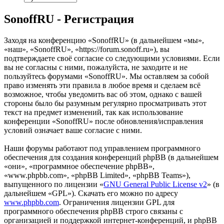
SonoffRU - Регистрация
Заходя на конференцию «SonoffRU» (в дальнейшем «мы»,
«наш», «SonoffRU», «https://forum.sonoff.ru»), вы
подтверждаете своё согласие со следующими условиями. Если
вы не согласны с ними, пожалуйста, не заходите и не
пользуйтесь форумами «SonoffRU». Мы оставляем за собой
право изменять эти правила в любое время и сделаем всё
возможное, чтобы уведомить вас об этом, однако с вашей
стороны было бы разумным регулярно просматривать этот
текст на предмет изменений, так как использование
конференции «SonoffRU» после обновления/исправления
условий означает ваше согласие с ними.
Наши форумы работают под управлением программного
обеспечения для создания конференций phpBB (в дальнейшем
«они», «программное обеспечение phpBB»,
«www.phpbb.com», «phpBB Limited», «phpBB Teams»),
выпущенного по лицензии «
GNU General Public License v2
» (в
дальнейшем «GPL»). Скачать его можно по адресу
www.phpbb.com
. Ограничения лицензии GPL для
программного обеспечения phpBB строго связаны с
организацией и поддержкой интернет-конференций, и phpBB