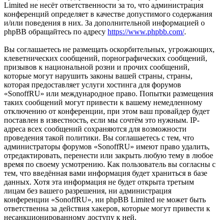
Limited не несёт ответственности за то, что администрация
конференций определяет в качестве допустимого содержания
и/или поведения в них. За дополнительной информацией о
phpBB обращайтесь по адресу
https://www.phpbb.com/
.
Вы соглашаетесь не размещать оскорбительных, угрожающих,
клеветнических сообщений, порнографических сообщений,
призывов к национальной розни и прочих сообщений,
которые могут нарушить законы вашей страны, страны,
которая предоставляет услуги хостинга для форумов
«SonoffRU» или международное право. Попытки размещения
таких сообщений могут привести к вашему немедленному
отключению от конференции, при этом ваш провайдер будет
поставлен в известность, если мы сочтём это нужным. IP-
адреса всех сообщений сохраняются для возможности
проведения такой политики. Вы соглашаетесь с тем, что
администраторы форумов «SonoffRU» имеют право удалить,
отредактировать, перенести или закрыть любую тему в любое
время по своему усмотрению. Как пользователь вы согласны с
тем, что введённая вами информация будет храниться в базе
данных. Хотя эта информация не будет открыта третьим
лицам без вашего разрешения, ни администрация
конференции «SonoffRU», ни phpBB Limited не может быть
ответственна за действия хакеров, которые могут привести к
несанкционированному доступу к ней.