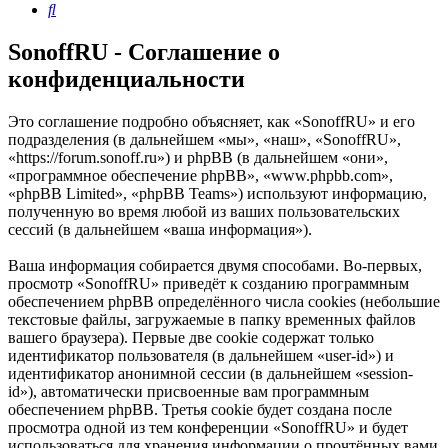
Поиск
SonoffRU - Соглашение о
конфиденциальности
Это соглашение подробно объясняет, как «SonoffRU» и его
подразделения (в дальнейшем «мы», «наш», «SonoffRU»,
«https://forum.sonoff.ru») и phpBB (в дальнейшем «они»,
«программное обеспечение phpBB», «www.phpbb.com»,
«phpBB Limited», «phpBB Teams») используют информацию,
полученную во время любой из ваших пользовательских
сессий (в дальнейшем «ваша информация»).
Ваша информация собирается двумя способами. Во-первых,
просмотр «SonoffRU» приведёт к созданию программным
обеспечением phpBB определённого числа cookies (небольшие
текстовые файлы, загружаемые в папку временных файлов
вашего браузера). Первые две cookie содержат только
идентификатор пользователя (в дальнейшем «user-id») и
идентификатор анонимной сессии (в дальнейшем «session-
id»), автоматически присвоенные вам программным
обеспечением phpBB. Третья cookie будет создана после
просмотра одной из тем конференции «SonoffRU» и будет
использоваться для хранения информации о прочтённых вами