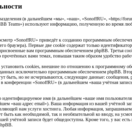
льности
азделения (в дальнейшем «мы», «наш», «SonoffRU», «https://for
pBB Teams») используют информацию, полученную во время люб
осмотр «SonoffRU» приведёт к созданию программным обеспечен
о браузера). Первые две cookie содержат только идентификатор 
 присвоенные вам программным обеспечением phpBB. Третья cook
о прочтённых вами темах, повышая таким образом удобство рабо
установить cookies, внешние по отношению к программному обе
 созданных исключительно программным обеспечением phpBB. В
ут быть, но не исчерпываются, следующие данные: сообщения, 
в конференции «SonoffRU» (в дальнейшем «ваша учётная запись
но идентифицируемое имя (в дальнейшем «ваше имя пользователя
нейшем «ваш адрес email»). Ваша информация из вашей учётной з
ляющей нам услуги хостинга. Любая информация, запрашиваема
жет быть как необходимой, так и необязательной ко вводу, на у
ашей учётной записи будет общедоступна. Кроме того, у вас есть
phpBB.