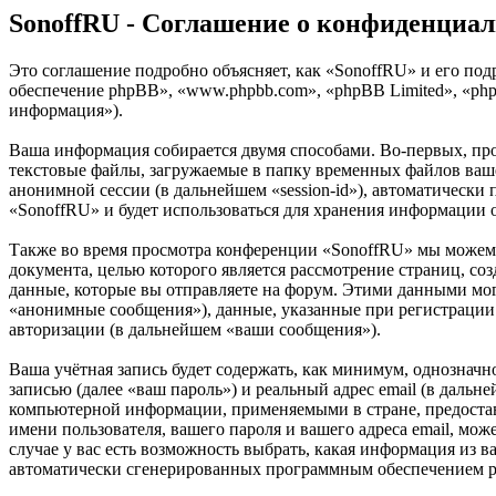
SonoffRU - Соглашение о конфиденциа
Это соглашение подробно объясняет, как «SonoffRU» и его подр
обеспечение phpBB», «www.phpbb.com», «phpBB Limited», «ph
информация»).
Ваша информация собирается двумя способами. Во-первых, пр
текстовые файлы, загружаемые в папку временных файлов вашег
анонимной сессии (в дальнейшем «session-id»), автоматически
«SonoffRU» и будет использоваться для хранения информации 
Также во время просмотра конференции «SonoffRU» мы можем 
документа, целью которого является рассмотрение страниц,
данные, которые вы отправляете на форум. Этими данными мог
«анонимные сообщения»), данные, указанные при регистрации 
авторизации (в дальнейшем «ваши сообщения»).
Ваша учётная запись будет содержать, как минимум, однознач
записью (далее «ваш пароль») и реальный адрес email (в даль
компьютерной информации, применяемыми в стране, предостав
имени пользователя, вашего пароля и вашего адреса email, мо
случае у вас есть возможность выбрать, какая информация из в
автоматически сгенерированных программным обеспечением 