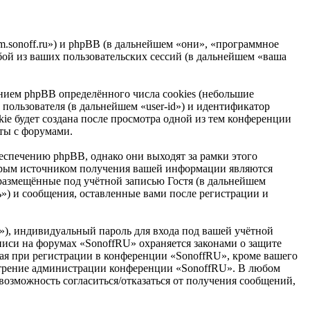
um.sonoff.ru») и phpBB (в дальнейшем «они», «программное
ой из ваших пользовательских сессий (в дальнейшем «ваша
ием phpBB определённого числа cookies (небольшие
пользователя (в дальнейшем «user-id») и идентификатор
ie будет создана после просмотра одной из тем конференции
ты с форумами.
спечению phpBB, однако они выходят за рамки этого
торым источником получения вашей информации являются
размещённые под учётной записью Гостя (в дальнейшем
») и сообщения, оставленные вами после регистрации и
»), индивидуальный пароль для входа под вашей учётной
аписи на форумах «SonoffRU» охраняется законами о защите
я при регистрации в конференции «SonoffRU», кроме вашего
смотрение администрации конференции «SonoffRU». В любом
 возможность согласиться/отказаться от получения сообщений,