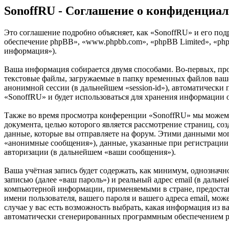
SonoffRU - Соглашение о конфиденциа
Это соглашение подробно объясняет, как «SonoffRU» и его подр
обеспечение phpBB», «www.phpbb.com», «phpBB Limited», «ph
информация»).
Ваша информация собирается двумя способами. Во-первых, пр
текстовые файлы, загружаемые в папку временных файлов вашег
анонимной сессии (в дальнейшем «session-id»), автоматически
«SonoffRU» и будет использоваться для хранения информации 
Также во время просмотра конференции «SonoffRU» мы можем 
документа, целью которого является рассмотрение страниц,
данные, которые вы отправляете на форум. Этими данными мог
«анонимные сообщения»), данные, указанные при регистрации 
авторизации (в дальнейшем «ваши сообщения»).
Ваша учётная запись будет содержать, как минимум, однознач
записью (далее «ваш пароль») и реальный адрес email (в даль
компьютерной информации, применяемыми в стране, предостав
имени пользователя, вашего пароля и вашего адреса email, мо
случае у вас есть возможность выбрать, какая информация из в
автоматически сгенерированных программным обеспечением 