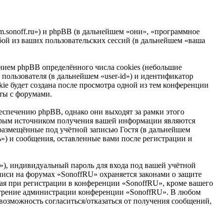
um.sonoff.ru») и phpBB (в дальнейшем «они», «программное
ой из ваших пользовательских сессий (в дальнейшем «ваша
ием phpBB определённого числа cookies (небольшие
пользователя (в дальнейшем «user-id») и идентификатор
ie будет создана после просмотра одной из тем конференции
ты с форумами.
спечению phpBB, однако они выходят за рамки этого
торым источником получения вашей информации являются
размещённые под учётной записью Гостя (в дальнейшем
») и сообщения, оставленные вами после регистрации и
»), индивидуальный пароль для входа под вашей учётной
аписи на форумах «SonoffRU» охраняется законами о защите
я при регистрации в конференции «SonoffRU», кроме вашего
смотрение администрации конференции «SonoffRU». В любом
 возможность согласиться/отказаться от получения сообщений,