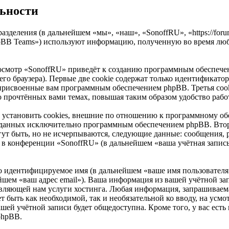
льности
азделения (в дальнейшем «мы», «наш», «SonoffRU», «https://for
pBB Teams») используют информацию, полученную во время люб
осмотр «SonoffRU» приведёт к созданию программным обеспечен
о браузера). Первые две cookie содержат только идентификатор 
 присвоенные вам программным обеспечением phpBB. Третья cook
о прочтённых вами темах, повышая таким образом удобство рабо
установить cookies, внешние по отношению к программному обе
 созданных исключительно программным обеспечением phpBB. В
ут быть, но не исчерпываются, следующие данные: сообщения, 
в конференции «SonoffRU» (в дальнейшем «ваша учётная запись
но идентифицируемое имя (в дальнейшем «ваше имя пользователя
нейшем «ваш адрес email»). Ваша информация из вашей учётной з
ляющей нам услуги хостинга. Любая информация, запрашиваема
жет быть как необходимой, так и необязательной ко вводу, на у
ашей учётной записи будет общедоступна. Кроме того, у вас есть
phpBB.