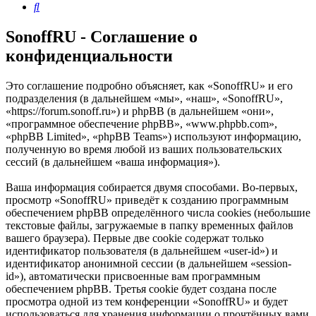
Поиск
SonoffRU - Соглашение о
конфиденциальности
Это соглашение подробно объясняет, как «SonoffRU» и его
подразделения (в дальнейшем «мы», «наш», «SonoffRU»,
«https://forum.sonoff.ru») и phpBB (в дальнейшем «они»,
«программное обеспечение phpBB», «www.phpbb.com»,
«phpBB Limited», «phpBB Teams») используют информацию,
полученную во время любой из ваших пользовательских
сессий (в дальнейшем «ваша информация»).
Ваша информация собирается двумя способами. Во-первых,
просмотр «SonoffRU» приведёт к созданию программным
обеспечением phpBB определённого числа cookies (небольшие
текстовые файлы, загружаемые в папку временных файлов
вашего браузера). Первые две cookie содержат только
идентификатор пользователя (в дальнейшем «user-id») и
идентификатор анонимной сессии (в дальнейшем «session-
id»), автоматически присвоенные вам программным
обеспечением phpBB. Третья cookie будет создана после
просмотра одной из тем конференции «SonoffRU» и будет
использоваться для хранения информации о прочтённых вами