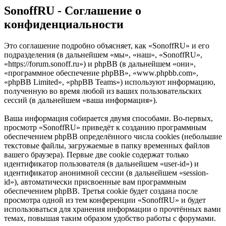
SonoffRU - Соглашение о
конфиденциальности
Это соглашение подробно объясняет, как «SonoffRU» и его
подразделения (в дальнейшем «мы», «наш», «SonoffRU»,
«https://forum.sonoff.ru») и phpBB (в дальнейшем «они»,
«программное обеспечение phpBB», «www.phpbb.com»,
«phpBB Limited», «phpBB Teams») используют информацию,
полученную во время любой из ваших пользовательских
сессий (в дальнейшем «ваша информация»).
Ваша информация собирается двумя способами. Во-первых,
просмотр «SonoffRU» приведёт к созданию программным
обеспечением phpBB определённого числа cookies (небольшие
текстовые файлы, загружаемые в папку временных файлов
вашего браузера). Первые две cookie содержат только
идентификатор пользователя (в дальнейшем «user-id») и
идентификатор анонимной сессии (в дальнейшем «session-
id»), автоматически присвоенные вам программным
обеспечением phpBB. Третья cookie будет создана после
просмотра одной из тем конференции «SonoffRU» и будет
использоваться для хранения информации о прочтённых вами
темах, повышая таким образом удобство работы с форумами.