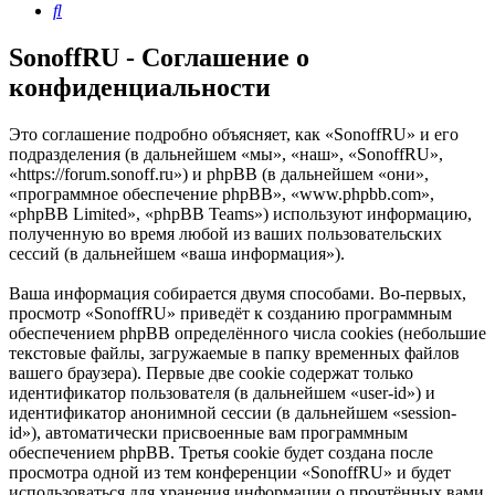
Поиск
SonoffRU - Соглашение о
конфиденциальности
Это соглашение подробно объясняет, как «SonoffRU» и его
подразделения (в дальнейшем «мы», «наш», «SonoffRU»,
«https://forum.sonoff.ru») и phpBB (в дальнейшем «они»,
«программное обеспечение phpBB», «www.phpbb.com»,
«phpBB Limited», «phpBB Teams») используют информацию,
полученную во время любой из ваших пользовательских
сессий (в дальнейшем «ваша информация»).
Ваша информация собирается двумя способами. Во-первых,
просмотр «SonoffRU» приведёт к созданию программным
обеспечением phpBB определённого числа cookies (небольшие
текстовые файлы, загружаемые в папку временных файлов
вашего браузера). Первые две cookie содержат только
идентификатор пользователя (в дальнейшем «user-id») и
идентификатор анонимной сессии (в дальнейшем «session-
id»), автоматически присвоенные вам программным
обеспечением phpBB. Третья cookie будет создана после
просмотра одной из тем конференции «SonoffRU» и будет
использоваться для хранения информации о прочтённых вами