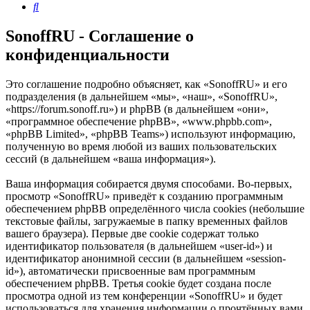
Поиск
SonoffRU - Соглашение о
конфиденциальности
Это соглашение подробно объясняет, как «SonoffRU» и его
подразделения (в дальнейшем «мы», «наш», «SonoffRU»,
«https://forum.sonoff.ru») и phpBB (в дальнейшем «они»,
«программное обеспечение phpBB», «www.phpbb.com»,
«phpBB Limited», «phpBB Teams») используют информацию,
полученную во время любой из ваших пользовательских
сессий (в дальнейшем «ваша информация»).
Ваша информация собирается двумя способами. Во-первых,
просмотр «SonoffRU» приведёт к созданию программным
обеспечением phpBB определённого числа cookies (небольшие
текстовые файлы, загружаемые в папку временных файлов
вашего браузера). Первые две cookie содержат только
идентификатор пользователя (в дальнейшем «user-id») и
идентификатор анонимной сессии (в дальнейшем «session-
id»), автоматически присвоенные вам программным
обеспечением phpBB. Третья cookie будет создана после
просмотра одной из тем конференции «SonoffRU» и будет
использоваться для хранения информации о прочтённых вами