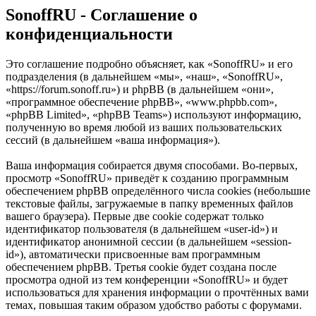
SonoffRU - Соглашение о
конфиденциальности
Это соглашение подробно объясняет, как «SonoffRU» и его
подразделения (в дальнейшем «мы», «наш», «SonoffRU»,
«https://forum.sonoff.ru») и phpBB (в дальнейшем «они»,
«программное обеспечение phpBB», «www.phpbb.com»,
«phpBB Limited», «phpBB Teams») используют информацию,
полученную во время любой из ваших пользовательских
сессий (в дальнейшем «ваша информация»).
Ваша информация собирается двумя способами. Во-первых,
просмотр «SonoffRU» приведёт к созданию программным
обеспечением phpBB определённого числа cookies (небольшие
текстовые файлы, загружаемые в папку временных файлов
вашего браузера). Первые две cookie содержат только
идентификатор пользователя (в дальнейшем «user-id») и
идентификатор анонимной сессии (в дальнейшем «session-
id»), автоматически присвоенные вам программным
обеспечением phpBB. Третья cookie будет создана после
просмотра одной из тем конференции «SonoffRU» и будет
использоваться для хранения информации о прочтённых вами
темах, повышая таким образом удобство работы с форумами.