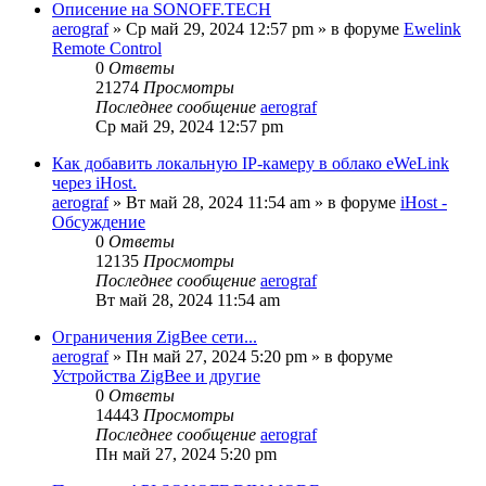
Описение на SONOFF.TECH
aerograf
»
Ср май 29, 2024 12:57 pm
» в форуме
Ewelink
Remote Control
0
Ответы
21274
Просмотры
Последнее сообщение
aerograf
Ср май 29, 2024 12:57 pm
Как добавить локальную IP-камеру в облако eWeLink
через iHost.
aerograf
»
Вт май 28, 2024 11:54 am
» в форуме
iHost -
Обсуждение
0
Ответы
12135
Просмотры
Последнее сообщение
aerograf
Вт май 28, 2024 11:54 am
Ограничения ZigBee сети...
aerograf
»
Пн май 27, 2024 5:20 pm
» в форуме
Устройства ZigBee и другие
0
Ответы
14443
Просмотры
Последнее сообщение
aerograf
Пн май 27, 2024 5:20 pm