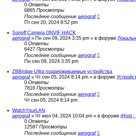
0
Ответы
6865
Просмотры
Последнее сообщение
aerograf
Пт сен 20, 2024 8:52 pm
Sonoff Camera ONVIF HACK
aerograf
»
Пн сен 09, 2024 3:35 pm
» в форуме
Локальн
0
Ответы
6427
Просмотры
Последнее сообщение
aerograf
Пн сен 09, 2024 3:35 pm
ZBBridge Ultra поддерживаемые устройства
aerograf
»
Чт сен 05, 2024 8:14 pm
» в форуме
Устройст
0
Ответы
7816
Просмотры
Последнее сообщение
aerograf
Чт сен 05, 2024 8:14 pm
WatchYourLAN
aerograf
»
Чт июл 04, 2024 10:04 pm
» в форуме
iHost 
0
Ответы
12587
Просмотры
Последнее сообщение
aerograf