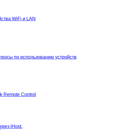
йства WiFi и LAN
просы по использованию устройств
k Remote Control
рез iHost.