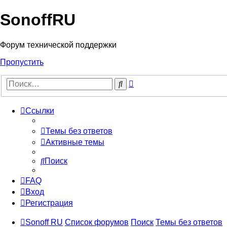
SonoffRU
Форум технической поддержки
Пропустить
Расширенный
Поиск
поиск
Ссылки
Темы без ответов
Активные темы
Поиск
FAQ
Вход
Регистрация
Sonoff RU
Список форумов
Поиск
Темы без ответов