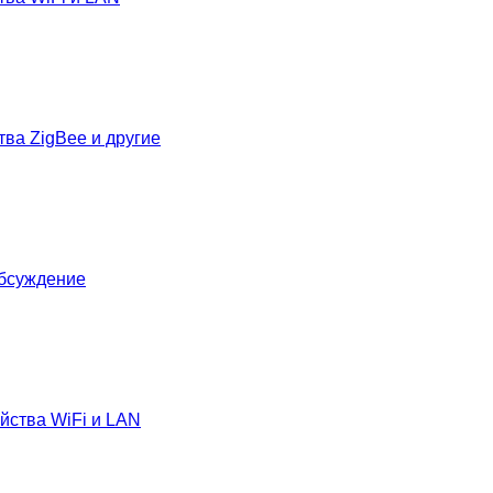
тва ZigBee и другие
Обсуждение
йства WiFi и LAN