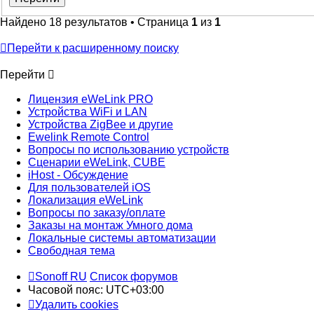
Найдено 18 результатов • Страница
1
из
1
Перейти к расширенному поиску
Перейти
Лицензия eWeLink PRO
Устройства WiFi и LAN
Устройства ZigBee и другие
Ewelink Remote Control
Вопросы по использованию устройств
Сценарии eWeLink, CUBE
iHost - Обсуждение
Для пользователей iOS
Локализация eWeLink
Вопросы по заказу/оплате
Заказы на монтаж Умного дома
Локальные системы автоматизации
Свободная тема
Sonoff RU
Список форумов
Часовой пояс:
UTC+03:00
Удалить cookies