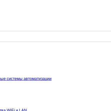
ные системы автоматизации
тва WiFi и LAN