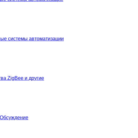
ые системы автоматизации
ва ZigBee и другие
- Обсуждение