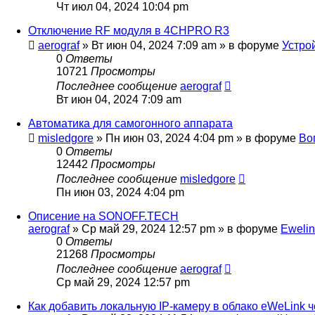
Чт июл 04, 2024 10:04 pm
Отключение RF модуля в 4CHPRO R3
aerograf
»
Вт июн 04, 2024 7:09 am
» в форуме
Устро
0
Ответы
10721
Просмотры
Последнее сообщение
aerograf
Вт июн 04, 2024 7:09 am
Автоматика для самогонного аппарата
misledgore
»
Пн июн 03, 2024 4:04 pm
» в форуме
Во
0
Ответы
12442
Просмотры
Последнее сообщение
misledgore
Пн июн 03, 2024 4:04 pm
Описение на SONOFF.TECH
aerograf
»
Ср май 29, 2024 12:57 pm
» в форуме
Ewelin
0
Ответы
21268
Просмотры
Последнее сообщение
aerograf
Ср май 29, 2024 12:57 pm
Как добавить локальную IP-камеру в облако eWeLink че