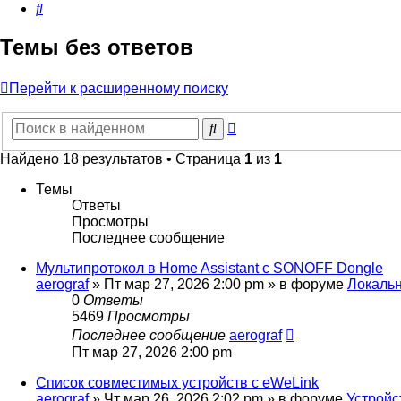
Поиск
Темы без ответов
Перейти к расширенному поиску
Расширенный
Поиск
поиск
Найдено 18 результатов • Страница
1
из
1
Темы
Ответы
Просмотры
Последнее сообщение
Мультипротокол в Home Assistant с SONOFF Dongle
aerograf
»
Пт мар 27, 2026 2:00 pm
» в форуме
Локаль
0
Ответы
5469
Просмотры
Последнее сообщение
aerograf
Пт мар 27, 2026 2:00 pm
Список совместимых устройств с eWeLink
aerograf
»
Чт мар 26, 2026 2:02 pm
» в форуме
Устройс