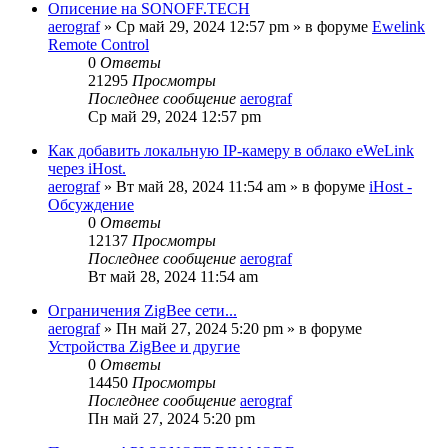
Описение на SONOFF.TECH
aerograf
»
Ср май 29, 2024 12:57 pm
» в форуме
Ewelink
Remote Control
0
Ответы
21295
Просмотры
Последнее сообщение
aerograf
Ср май 29, 2024 12:57 pm
Как добавить локальную IP-камеру в облако eWeLink
через iHost.
aerograf
»
Вт май 28, 2024 11:54 am
» в форуме
iHost -
Обсуждение
0
Ответы
12137
Просмотры
Последнее сообщение
aerograf
Вт май 28, 2024 11:54 am
Ограничения ZigBee сети...
aerograf
»
Пн май 27, 2024 5:20 pm
» в форуме
Устройства ZigBee и другие
0
Ответы
14450
Просмотры
Последнее сообщение
aerograf
Пн май 27, 2024 5:20 pm