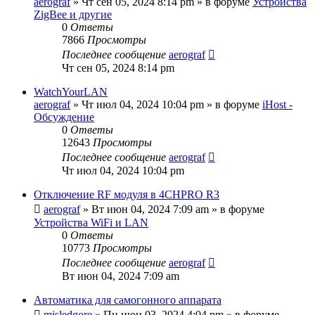
aerograf
»
Чт сен 05, 2024 8:14 pm
» в форуме
Устройства
ZigBee и другие
0
Ответы
7866
Просмотры
Последнее сообщение
aerograf
Чт сен 05, 2024 8:14 pm
WatchYourLAN
aerograf
»
Чт июл 04, 2024 10:04 pm
» в форуме
iHost -
Обсуждение
0
Ответы
12643
Просмотры
Последнее сообщение
aerograf
Чт июл 04, 2024 10:04 pm
Отключение RF модуля в 4CHPRO R3
aerograf
»
Вт июн 04, 2024 7:09 am
» в форуме
Устройства WiFi и LAN
0
Ответы
10773
Просмотры
Последнее сообщение
aerograf
Вт июн 04, 2024 7:09 am
Автоматика для самогонного аппарата
misledgore
»
Пн июн 03, 2024 4:04 pm
» в форуме