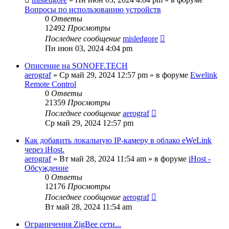
Вопросы по использованию устройств
0
Ответы
12492
Просмотры
Последнее сообщение
misledgore
Пн июн 03, 2024 4:04 pm
Описение на SONOFF.TECH
aerograf
»
Ср май 29, 2024 12:57 pm
» в форуме
Ewelink
Remote Control
0
Ответы
21359
Просмотры
Последнее сообщение
aerograf
Ср май 29, 2024 12:57 pm
Как добавить локальную IP-камеру в облако eWeLink
через iHost.
aerograf
»
Вт май 28, 2024 11:54 am
» в форуме
iHost -
Обсуждение
0
Ответы
12176
Просмотры
Последнее сообщение
aerograf
Вт май 28, 2024 11:54 am
Ограничения ZigBee сети...