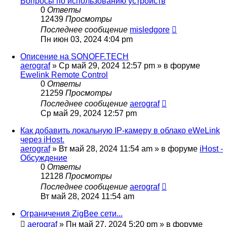
Вопросы по использованию устройств
0
Ответы
12439
Просмотры
Последнее сообщение
misledgore
Пн июн 03, 2024 4:04 pm
Описение на SONOFF.TECH
aerograf
»
Ср май 29, 2024 12:57 pm
» в форуме
Ewelink Remote Control
0
Ответы
21259
Просмотры
Последнее сообщение
aerograf
Ср май 29, 2024 12:57 pm
Как добавить локальную IP-камеру в облако eWeLink
через iHost.
aerograf
»
Вт май 28, 2024 11:54 am
» в форуме
iHost -
Обсуждение
0
Ответы
12128
Просмотры
Последнее сообщение
aerograf
Вт май 28, 2024 11:54 am
Ограничения ZigBee сети...
aerograf
»
Пн май 27, 2024 5:20 pm
» в форуме