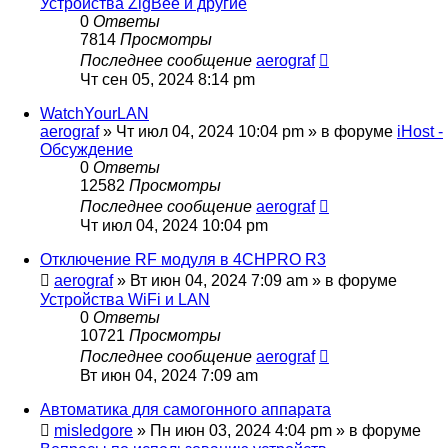
Устройства ZigBee и другие
0
Ответы
7814
Просмотры
Последнее сообщение
aerograf
Чт сен 05, 2024 8:14 pm
WatchYourLAN
aerograf
»
Чт июл 04, 2024 10:04 pm
» в форуме
iHost -
Обсуждение
0
Ответы
12582
Просмотры
Последнее сообщение
aerograf
Чт июл 04, 2024 10:04 pm
Отключение RF модуля в 4CHPRO R3
aerograf
»
Вт июн 04, 2024 7:09 am
» в форуме
Устройства WiFi и LAN
0
Ответы
10721
Просмотры
Последнее сообщение
aerograf
Вт июн 04, 2024 7:09 am
Автоматика для самогонного аппарата
misledgore
»
Пн июн 03, 2024 4:04 pm
» в форуме