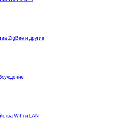
тва ZigBee и другие
Обсуждение
йства WiFi и LAN