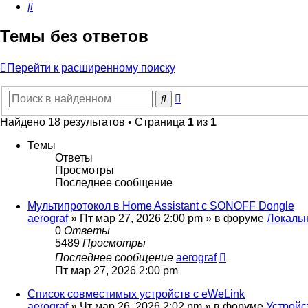
Поиск
Темы без ответов
Перейти к расширенному поиску
Расширенный
Поиск
поиск
Найдено 18 результатов • Страница
1
из
1
Темы
Ответы
Просмотры
Последнее сообщение
Мультипротокол в Home Assistant с SONOFF Dongle
aerograf
»
Пт мар 27, 2026 2:00 pm
» в форуме
Локаль
0
Ответы
5489
Просмотры
Последнее сообщение
aerograf
Пт мар 27, 2026 2:00 pm
Список совместимых устройств с eWeLink
aerograf
»
Чт мар 26, 2026 2:02 pm
» в форуме
Устройс