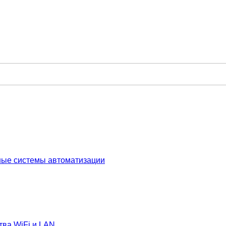
ные системы автоматизации
тва WiFi и LAN