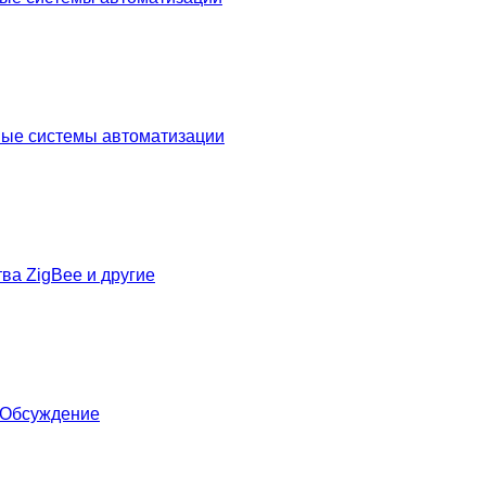
ые системы автоматизации
ва ZigBee и другие
- Обсуждение