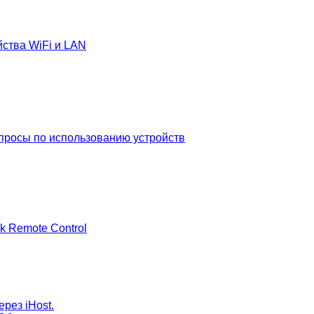
йства WiFi и LAN
просы по использованию устройств
k Remote Control
рез iHost.