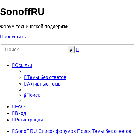
SonoffRU
Форум технической поддержки
Пропустить
Расширенный
Поиск
поиск
Ссылки
Темы без ответов
Активные темы
Поиск
FAQ
Вход
Регистрация
Sonoff RU
Список форумов
Поиск
Темы без ответов