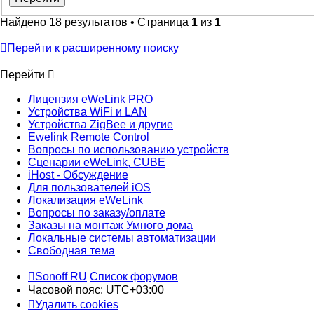
Найдено 18 результатов • Страница
1
из
1
Перейти к расширенному поиску
Перейти
Лицензия eWeLink PRO
Устройства WiFi и LAN
Устройства ZigBee и другие
Ewelink Remote Control
Вопросы по использованию устройств
Сценарии eWeLink, CUBE
iHost - Обсуждение
Для пользователей iOS
Локализация eWeLink
Вопросы по заказу/оплате
Заказы на монтаж Умного дома
Локальные системы автоматизации
Свободная тема
Sonoff RU
Список форумов
Часовой пояс:
UTC+03:00
Удалить cookies