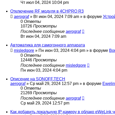
Чт июл 04, 2024 10:04 pm
Отключение RF модуля в 4CHPRO R3
aerograf
»
Вт июн 04, 2024 7:09 am
» в форуме
Устро
0
Ответы
10726
Просмотры
Последнее сообщение
aerograf
Вт июн 04, 2024 7:09 am
Автоматика для самогонного аппарата
misledgore
»
Пн июн 03, 2024 4:04 pm
» в форуме
Во
0
Ответы
12446
Просмотры
Последнее сообщение
misledgore
Пн июн 03, 2024 4:04 pm
Описение на SONOFF.TECH
aerograf
»
Ср май 29, 2024 12:57 pm
» в форуме
Ewelin
0
Ответы
21269
Просмотры
Последнее сообщение
aerograf
Ср май 29, 2024 12:57 pm
Как добавить локальную IP-камеру в облако eWeLink че