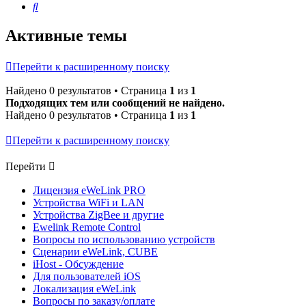
Поиск
Активные темы
Перейти к расширенному поиску
Найдено 0 результатов • Страница
1
из
1
Подходящих тем или сообщений не найдено.
Найдено 0 результатов • Страница
1
из
1
Перейти к расширенному поиску
Перейти
Лицензия eWeLink PRO
Устройства WiFi и LAN
Устройства ZigBee и другие
Ewelink Remote Control
Вопросы по использованию устройств
Сценарии eWeLink, CUBE
iHost - Обсуждение
Для пользователей iOS
Локализация eWeLink
Вопросы по заказу/оплате