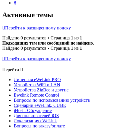
Поиск
Активные темы
Перейти к расширенному поиску
Найдено 0 результатов • Страница
1
из
1
Подходящих тем или сообщений не найдено.
Найдено 0 результатов • Страница
1
из
1
Перейти к расширенному поиску
Перейти
Лицензия eWeLink PRO
Устройства WiFi и LAN
Устройства ZigBee и другие
Ewelink Remote Control
Вопросы по использованию устройств
Сценарии eWeLink, CUBE
iHost - Обсуждение
Для пользователей iOS
Локализация eWeLink
Вопросы по заказу/оплате