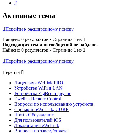
Поиск
Активные темы
Перейти к расширенному поиску
Найдено 0 результатов • Страница
1
из
1
Подходящих тем или сообщений не найдено.
Найдено 0 результатов • Страница
1
из
1
Перейти к расширенному поиску
Перейти
Лицензия eWeLink PRO
Устройства WiFi и LAN
Устройства ZigBee и другие
Ewelink Remote Control
Вопросы по использованию устройств
Сценарии eWeLink, CUBE
iHost - Обсуждение
Для пользователей iOS
Локализация eWeLink
Вопросы по заказу/оплате