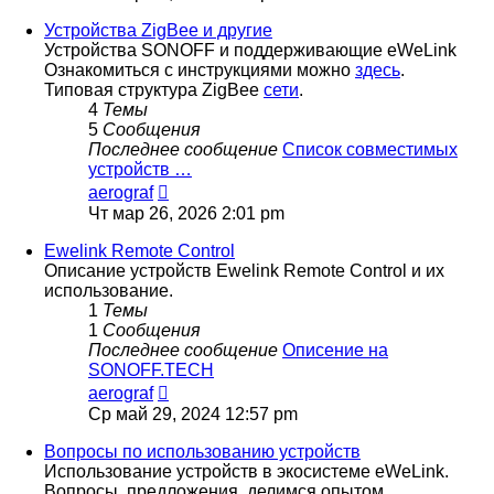
последнему
сообщению
Устройства ZigBee и другие
Устройства SONOFF и поддерживающие eWeLink
Ознакомиться с инструкциями можно
здесь
.
Типовая структура ZigBee
сети
.
4
Темы
5
Сообщения
Последнее сообщение
Список совместимых
устройств …
Перейти
aerograf
к
Чт мар 26, 2026 2:01 pm
последнему
сообщению
Ewelink Remote Control
Описание устройств Ewelink Remote Control и их
использование.
1
Темы
1
Сообщения
Последнее сообщение
Описение на
SONOFF.TECH
Перейти
aerograf
к
Ср май 29, 2024 12:57 pm
последнему
сообщению
Вопросы по использованию устройств
Использование устройств в экосистеме eWeLink.
Вопросы, предложения, делимся опытом.