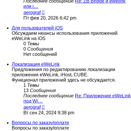
Последнее сообщение
Re: ZB Bridge и ewelink
или i…
Перейти
aerograf
к
Пт фев 20, 2026 6:42 pm
последнему
сообщению
Для пользователей iOS
Обсуждаем нюансы использования приложений
eWeLink на iOS
0
Темы
0
Сообщения
Нет сообщений
Локализация eWeLink
Предложения по редактированию локализации
приложения eWeLink, iHost, CUBE.
Функционал приложений здесь не обсуждается.
1
Темы
13
Сообщения
Последнее сообщение
Re: Приложение eWeLink
под Wi…
Перейти
aerograf
к
Вт сен 24, 2024 9:38 pm
последнему
сообщению
Вопросы по заказу/оплате
Вопросы по заказу/оплате