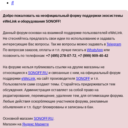
Поиск
Добро пожаловать на неофициальный форму поддержки экосистемы
eWeLink и оборудования SONOFF!
Данный форум основан на взаимной поддержке пользователей eWeLink.
Не стесняйтесь предлагать свои идеи по использованию и задавать
интересующие Вас вопросы. Так же вопросы можно задавать в
Telegram
По вопросам заказов, оплаты и т.п. лучше писать в
WhatsApp
или
позвонить по телефонам:
+7 (495) 278-07-72
,
+7 (999) 909-40-42
На форуме нельзя публиковать ссылки на другие магазины не
относящиеся к
SONOFF.RU
и связанные с ним, на официальный форум
поддержки
eWeLink
, на сайт производителя
SONOFF
и т.п.
Пользователи сами создают темы. Старайтесь придерживаться тем
обсуждения. Администрация оставляет за собой право на
редактирование, перемещение, удаление тем, для оптимизации форума.
Любые действия оскорбляющие участников форума, рекламные
объявления и т.п. будут блокированы и записаны в бан.
Основной магазин
SONOFF.RU
.
Магазин на
Яндекс Маркете