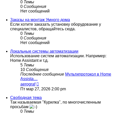
0
Темы
0
Сообщения
Нет сообщений
Заказы на монтаж Умного дома
Если хотите заказать установку оборудование у
специалистов, обращайтесь сюда.
0
Темы
0
Сообщения
Нет сообщений
Локальные системы автоматизации
Использование систем автоматизации. Например:
Home Assistant и т.д.
5
Темы
10
Сообщения
Последнее сообщение
Мультипротокол в Home
Assista…
Перейти
aerograf
к
Пт мар 27, 2026 2:00 pm
последнему
сообщению
Свободная тема
Так называемая "Курилка", по многочисленным
просьбам
0
Темы