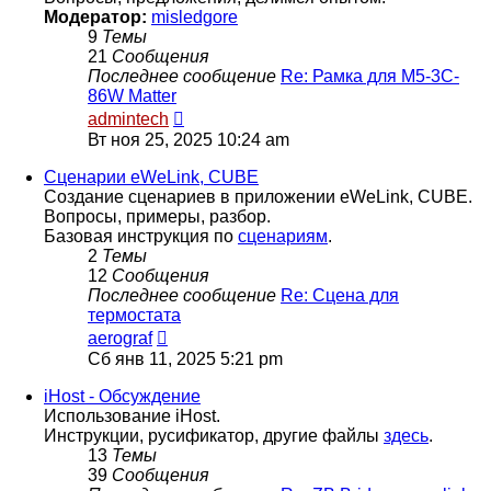
Модератор:
misledgore
9
Темы
21
Сообщения
Последнее сообщение
Re: Рамка для M5-3C-
86W Matter
Перейти
admintech
к
Вт ноя 25, 2025 10:24 am
последнему
сообщению
Сценарии eWeLink, CUBE
Создание сценариев в приложении eWeLink, CUBE.
Вопросы, примеры, разбор.
Базовая инструкция по
сценариям
.
2
Темы
12
Сообщения
Последнее сообщение
Re: Сцена для
термостата
Перейти
aerograf
к
Сб янв 11, 2025 5:21 pm
последнему
сообщению
iHost - Обсуждение
Использование iHost.
Инструкции, русификатор, другие файлы
здесь
.
13
Темы
39
Сообщения