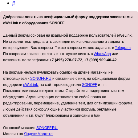
Поиск
Добро пожаловать на неофициальный форму поддержки экосистемы
eWeLink и оборудования SONOFF!
Данный форум основан на взаимной поддержке пользователей eWeLink.
Не стесняйтесь предлагать свои идеи по использованию и задавать
интересующие Вас вопросы. Так же вопросы можно задавать в
Telegram
По вопросам заказов, оплаты и т.п. лучше писать в
WhatsApp
или
позвонить по телефонам:
+7 (495) 278-07-72
,
+7 (999) 909-40-42
На форуме нельзя публиковать ссылки на другие магазины не
относящиеся к
SONOFF.RU
и связанные с ним, на официальный форум
поддержки
eWeLink
, на сайт производителя
SONOFF
и т.п.
Пользователи сами создают темы. Старайтесь придерживаться тем
обсуждения. Администрация оставляет за собой право на
редактирование, перемещение, удаление тем, для оптимизации форума.
Любые действия оскорбляющие участников форума, рекламные
объявления и т.п. будут блокированы и записаны в бан.
Основной магазин
SONOFF.RU
.
Магазин на
Яндекс Маркете