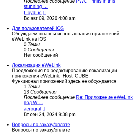
Последнее сообщение
PWC Thrills in this
stunning …
Перейти
LloydLic
к
Вс авг 09, 2026 4:08 am
последнему
сообщению
Для пользователей iOS
Обсуждаем нюансы использования приложений
eWeLink на iOS
0
Темы
0
Сообщения
Нет сообщений
Локализация eWeLink
Предложения по редактированию локализации
приложения eWeLink, iHost, CUBE.
Функционал приложений здесь не обсуждается.
1
Темы
13
Сообщения
Последнее сообщение
Re: Приложение eWeLink
под Wi…
Перейти
aerograf
к
Вт сен 24, 2024 9:38 pm
последнему
сообщению
Вопросы по заказу/оплате
Вопросы по заказу/оплате