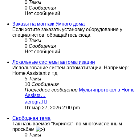
0
Темы
0
Сообщения
Нет сообщений
Заказы на монтаж Умного дома
Если хотите заказать установку оборудование у
специалистов, обращайтесь сюда.
0
Темы
0
Сообщения
Нет сообщений
Локальные системы автоматизации
Использование систем автоматизации. Например:
Home Assistant и т.д.
5
Темы
10
Сообщения
Последнее сообщение
Мультипротокол в Home
Assista…
Перейти
aerograf
к
Пт мар 27, 2026 2:00 pm
последнему
сообщению
Свободная тема
Так называемая "Курилка", по многочисленным
просьбам
0
Темы