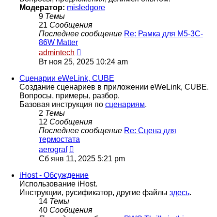
Модератор:
misledgore
9
Темы
21
Сообщения
Последнее сообщение
Re: Рамка для M5-3C-
86W Matter
Перейти
admintech
к
Вт ноя 25, 2025 10:24 am
последнему
сообщению
Сценарии eWeLink, CUBE
Создание сценариев в приложении eWeLink, CUBE.
Вопросы, примеры, разбор.
Базовая инструкция по
сценариям
.
2
Темы
12
Сообщения
Последнее сообщение
Re: Сцена для
термостата
Перейти
aerograf
к
Сб янв 11, 2025 5:21 pm
последнему
сообщению
iHost - Обсуждение
Использование iHost.
Инструкции, русификатор, другие файлы
здесь
.
14
Темы
40
Сообщения