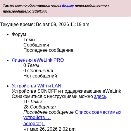
Так же можно обратиться через
форму
непосредственно к
производителю SONOFF.
Текущее время: Вс авг 09, 2026 11:19 am
Форум
Темы
Сообщения
Последнее сообщение
Лицензия eWeLink PRO
0
Темы
0
Сообщения
Нет сообщений
Устройства WiFi и LAN
Устройства SONOFF и поддерживающие eWeLink
Ознакомиться с инструкциями можно
здесь
.
10
Темы
28
Сообщения
Последнее сообщение
Список совместимых
устройств …
Перейти
aerograf
к
Чт мар 26, 2026 2:02 pm