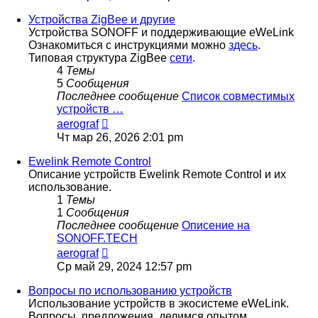
последнему
сообщению
Устройства ZigBee и другие
Устройства SONOFF и поддерживающие eWeLink
Ознакомиться с инструкциями можно
здесь
.
Типовая структура ZigBee
сети
.
4
Темы
5
Сообщения
Последнее сообщение
Список совместимых
устройств …
Перейти
aerograf
к
Чт мар 26, 2026 2:01 pm
последнему
сообщению
Ewelink Remote Control
Описание устройств Ewelink Remote Control и их
использование.
1
Темы
1
Сообщения
Последнее сообщение
Описение на
SONOFF.TECH
Перейти
aerograf
к
Ср май 29, 2024 12:57 pm
последнему
сообщению
Вопросы по использованию устройств
Использование устройств в экосистеме eWeLink.
Вопросы, предложения, делимся опытом.