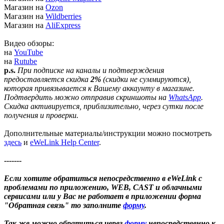
Магазин на
Ozon
Магазин на
Wildberries
Магазин на
AliExpress
Видео обзоры:
на
YouTube
на
Rutube
p.s.
При подписке на каналы и подтверждения
предоставляется скидка
2%
(скидки не суммируются),
которая привязывается к Вашему аккаунту в магазине.
Подтвердить можно отправив скриншоты на
WhatsApp
.
Скидка активируется, приблизительно, через сутки после
получения и проверки.
Дополнительные материалы/инструкции можно посмотреть
здесь
и
eWeLink Help Center
.
-------
Если хотите обратиться непосредственно в eWeLink с
проблемами по приложению, WEB, CAST и облачными
сервисами или у Вас не работает в приложении форма
"Обратная связь" то заполните
форму
.
Так же можно обратиться через
форму
непосредственно к