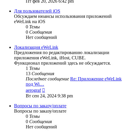
Пт фев 20, 2026 6:42 pm
последнему
сообщению
Для пользователей iOS
Обсуждаем нюансы использования приложений
eWeLink на iOS
0
Темы
0
Сообщения
Нет сообщений
Локализация eWeLink
Предложения по редактированию локализации
приложения eWeLink, iHost, CUBE.
Функционал приложений здесь не обсуждается.
1
Темы
13
Сообщения
Последнее сообщение
Re: Приложение eWeLink
под Wi…
Перейти
aerograf
к
Вт сен 24, 2024 9:38 pm
последнему
сообщению
Вопросы по заказу/оплате
Вопросы по заказу/оплате
0
Темы
0
Сообщения
Нет сообщений