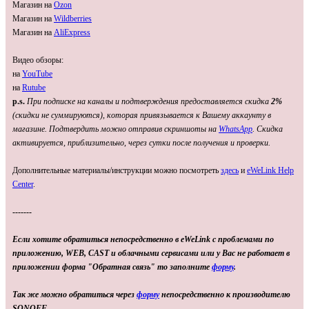
Магазин на
Ozon
Магазин на
Wildberries
Магазин на
AliExpress
Видео обзоры:
на
YouTube
на
Rutube
p.s.
При подписке на каналы и подтверждения предоставляется скидка
2%
(скидки не суммируются), которая привязывается к Вашему аккаунту в
магазине. Подтвердить можно отправив скриншоты на
WhatsApp
. Скидка
активируется, приблизительно, через сутки после получения и проверки.
Дополнительные материалы/инструкции можно посмотреть
здесь
и
eWeLink Help
Center
.
-------
Если хотите обратиться непосредственно в eWeLink с проблемами по
приложению, WEB, CAST и облачными сервисами или у Вас не работает в
приложении форма "Обратная связь" то заполните
форму
.
Так же можно обратиться через
форму
непосредственно к производителю
SONOFF.