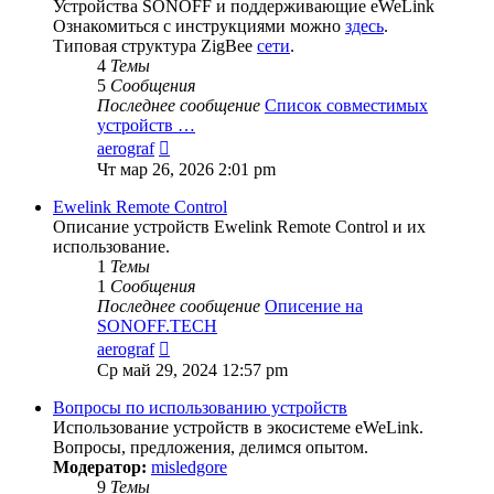
Устройства SONOFF и поддерживающие eWeLink
Ознакомиться с инструкциями можно
здесь
.
Типовая структура ZigBee
сети
.
4
Темы
5
Сообщения
Последнее сообщение
Список совместимых
устройств …
Перейти
aerograf
к
Чт мар 26, 2026 2:01 pm
последнему
сообщению
Ewelink Remote Control
Описание устройств Ewelink Remote Control и их
использование.
1
Темы
1
Сообщения
Последнее сообщение
Описение на
SONOFF.TECH
Перейти
aerograf
к
Ср май 29, 2024 12:57 pm
последнему
сообщению
Вопросы по использованию устройств
Использование устройств в экосистеме eWeLink.
Вопросы, предложения, делимся опытом.
Модератор:
misledgore
9
Темы