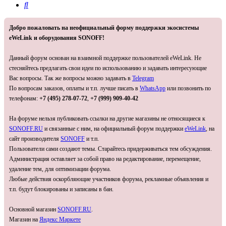
Поиск
Добро пожаловать на неофициальный форму поддержки экосистемы
eWeLink и оборудования SONOFF!
Данный форум основан на взаимной поддержке пользователей eWeLink. Не
стесняйтесь предлагать свои идеи по использованию и задавать интересующие
Вас вопросы. Так же вопросы можно задавать в
Telegram
По вопросам заказов, оплаты и т.п. лучше писать в
WhatsApp
или позвонить по
телефонам:
+7 (495) 278-07-72
,
+7 (999) 909-40-42
На форуме нельзя публиковать ссылки на другие магазины не относящиеся к
SONOFF.RU
и связанные с ним, на официальный форум поддержки
eWeLink
, на
сайт производителя
SONOFF
и т.п.
Пользователи сами создают темы. Старайтесь придерживаться тем обсуждения.
Администрация оставляет за собой право на редактирование, перемещение,
удаление тем, для оптимизации форума.
Любые действия оскорбляющие участников форума, рекламные объявления и
т.п. будут блокированы и записаны в бан.
Основной магазин
SONOFF.RU
.
Магазин на
Яндекс Маркете