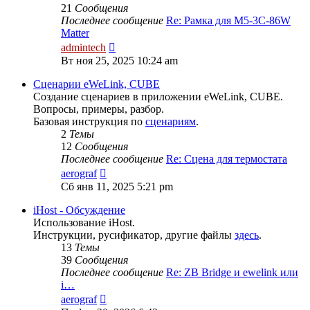
21
Сообщения
Последнее сообщение
Re: Рамка для M5-3C-86W
Matter
Перейти
admintech
к
Вт ноя 25, 2025 10:24 am
последнему
сообщению
Сценарии eWeLink, CUBE
Создание сценариев в приложении eWeLink, CUBE.
Вопросы, примеры, разбор.
Базовая инструкция по
сценариям
.
2
Темы
12
Сообщения
Последнее сообщение
Re: Сцена для термостата
Перейти
aerograf
к
Сб янв 11, 2025 5:21 pm
последнему
сообщению
iHost - Обсуждение
Использование iHost.
Инструкции, русификатор, другие файлы
здесь
.
13
Темы
39
Сообщения
Последнее сообщение
Re: ZB Bridge и ewelink или
i…
Перейти
aerograf
к