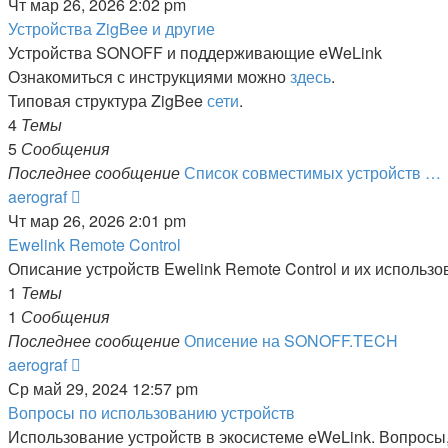
к
Чт мар 26, 2026 2:02 pm
последнему
Устройства ZigBee и другие
сообщению
Устройства SONOFF и поддерживающие eWeLink
Ознакомиться с инструкциями можно
здесь
.
Типовая структура ZigBee
сети
.
4
Темы
5
Сообщения
Последнее сообщение
Список совместимых устройств …
Перейти
aerograf
к
Чт мар 26, 2026 2:01 pm
последнему
Ewelink Remote Control
сообщению
Описание устройств Ewelink Remote Control и их использо
1
Темы
1
Сообщения
Последнее сообщение
Описение на SONOFF.TECH
Перейти
aerograf
к
Ср май 29, 2024 12:57 pm
последнему
Вопросы по использованию устройств
сообщению
Использование устройств в экосистеме eWeLink. Вопросы