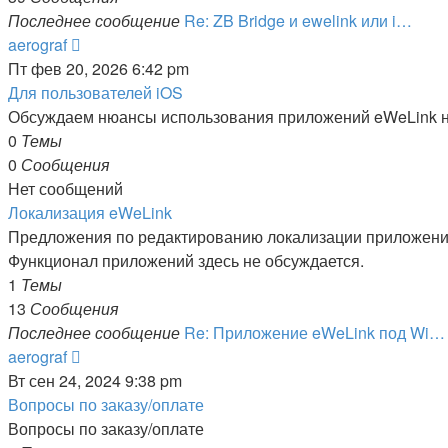
Последнее сообщение
Re: ZB Bridge и ewelink или i…
Перейти
aerograf
к
Пт фев 20, 2026 6:42 pm
последнему
Для пользователей iOS
сообщению
Обсуждаем нюансы использования приложений eWeLink н
0
Темы
0
Сообщения
Нет сообщений
Локализация eWeLink
Предложения по редактированию локализации приложения
Функционал приложений здесь не обсуждается.
1
Темы
13
Сообщения
Последнее сообщение
Re: Приложение eWeLink под Wi…
Перейти
aerograf
к
Вт сен 24, 2024 9:38 pm
последнему
Вопросы по заказу/оплате
сообщению
Вопросы по заказу/оплате