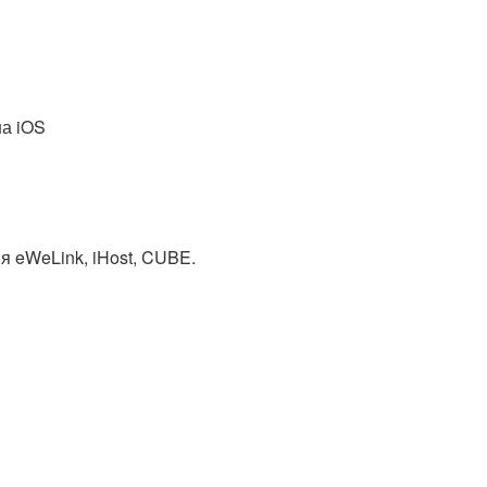
а iOS
 eWeLink, iHost, CUBE.