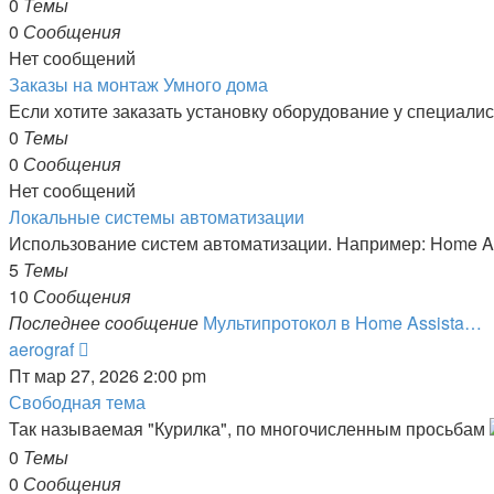
0
Темы
0
Сообщения
Нет сообщений
Заказы на монтаж Умного дома
Если хотите заказать установку оборудование у специали
0
Темы
0
Сообщения
Нет сообщений
Локальные системы автоматизации
Использование систем автоматизации. Например: Home Assi
5
Темы
10
Сообщения
Последнее сообщение
Мультипротокол в Home Assista…
Перейти
aerograf
к
Пт мар 27, 2026 2:00 pm
последнему
Свободная тема
сообщению
Так называемая "Курилка", по многочисленным просьбам
0
Темы
0
Сообщения