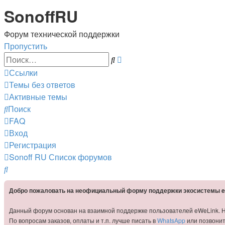
SonoffRU
Форум технической поддержки
Пропустить
Расширенный
Поиск
поиск
Ссылки
Темы без ответов
Активные темы
Поиск
FAQ
Вход
Регистрация
Sonoff RU
Список форумов
Поиск
Добро пожаловать на неофициальный форму поддержки экосистемы e
Данный форум основан на взаимной поддержке пользователей eWeLink. Не
По вопросам заказов, оплаты и т.п. лучше писать в
WhatsApp
или позвони