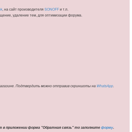
nk
, на сайт производителя
SONOFF
и т.п.
щение, удаление тем, для оптимизации форума.
 магазине. Подтвердить можно отправив скриншоты на
WhatsApp
.
ет в приложении форма "Обратная связь" то заполните
форму
.