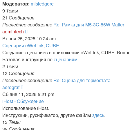
Модератор:
misledgore
9
Темы
21
Сообщения
Последнее сообщение
Re: Рамка для M5-3C-86W Matter
Перейти
admintech
к
Вт ноя 25, 2025 10:24 am
последнему
Сценарии eWeLink, CUBE
сообщению
Создание сценариев в приложении eWeLink, CUBE. Вопро
Базовая инструкция по
сценариям
.
2
Темы
12
Сообщения
Последнее сообщение
Re: Сцена для термостата
Перейти
aerograf
к
Сб янв 11, 2025 5:21 pm
последнему
iHost - Обсуждение
сообщению
Использование iHost.
Инструкции, русификатор, другие файлы
здесь
.
13
Темы
39
Сообщения