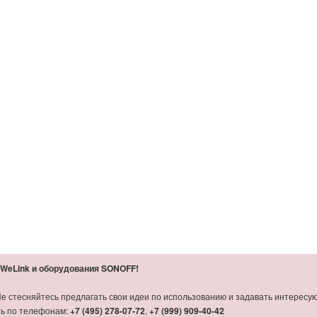
WeLink и оборудования SONOFF!
 стесняйтесь предлагать свои идеи по использованию и задавать интересую
ть по телефонам:
+7 (495) 278-07-72
,
+7 (999) 909-40-42