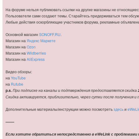
На форуме нельзя публиковать ссылки на другие магазины не относящиес
Пользователи сами создают темы. Старайтесь придерживаться тем обсуж
Любые действия оскорбляющие участников форума, рекламные объявления 
Основной магазин
SONOFF.RU
.
Магазин на
Яндекс Маркете
Магазин на
Ozon
Магазин на
Wildberries
Магазин на
AliExpress
Видео обзоры:
на
YouTube
на
Rutube
p.s.
При подписке на каналы и подтверждения предоставляется скидка
Скидка активируется, приблизительно, через сутки после получения и 
Дополнительные материалы/инструкции можно посмотреть
здесь
и
eWeLin
-------
Если хотите обратиться непосредственно в eWeLink с проблемами п