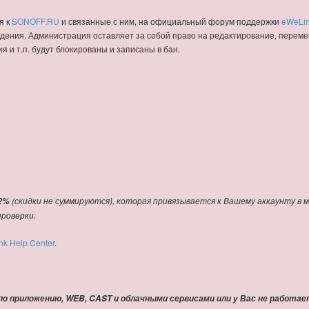
я к
SONOFF.RU
и связанные с ним, на официальный форум поддержки
eWeLi
дения. Администрация оставляет за собой право на редактирование, переме
и т.п. будут блокированы и записаны в бан.
(скидки не суммируются), которая привязывается к Вашему аккаунту в
2%
проверки.
k Help Center
.
о приложению, WEB, CAST и облачными сервисами или у Вас не работа