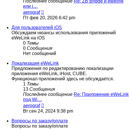
Последнее сообщение
Re: ZB Bridge и ewelink
или i…
Перейти
aerograf
к
Пт фев 20, 2026 6:42 pm
последнему
сообщению
Для пользователей iOS
Обсуждаем нюансы использования приложений
eWeLink на iOS
0
Темы
0
Сообщения
Нет сообщений
Локализация eWeLink
Предложения по редактированию локализации
приложения eWeLink, iHost, CUBE.
Функционал приложений здесь не обсуждается.
1
Темы
13
Сообщения
Последнее сообщение
Re: Приложение eWeLink
под Wi…
Перейти
aerograf
к
Вт сен 24, 2024 9:38 pm
последнему
сообщению
Вопросы по заказу/оплате
Вопросы по заказу/оплате