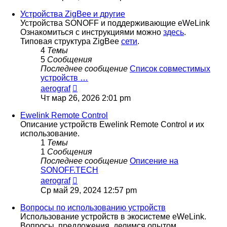
последнему
сообщению
Устройства ZigBee и другие
Устройства SONOFF и поддерживающие eWeLink
Ознакомиться с инструкциями можно
здесь
.
Типовая структура ZigBee
сети
.
4
Темы
5
Сообщения
Последнее сообщение
Список совместимых
устройств …
Перейти
aerograf
к
Чт мар 26, 2026 2:01 pm
последнему
сообщению
Ewelink Remote Control
Описание устройств Ewelink Remote Control и их
использование.
1
Темы
1
Сообщения
Последнее сообщение
Описение на
SONOFF.TECH
Перейти
aerograf
к
Ср май 29, 2024 12:57 pm
последнему
сообщению
Вопросы по использованию устройств
Использование устройств в экосистеме eWeLink.
Вопросы, предложения, делимся опытом.