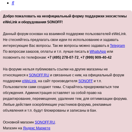
Поиск
Добро пожаловать на неофициальный форму поддержки экосистемы
eWeLink и оборудования SONOFF!
Данный форум основан на взаимной поддержке пользователей eWeLink.
Не стесняйтесь предлагать свои идеи по использованию и задавать
интересующие Вас вопросы. Так же вопросы можно задавать в
Telegram
По вопросам заказов, оплаты и т.п. лучше писать в
WhatsApp
или
позвонить по телефонам:
+7 (495) 278-07-72
,
+7 (999) 909-40-42
На форуме нельзя публиковать ссылки на другие магазины не
относящиеся к
SONOFF.RU
и связанные с ним, на официальный форум
поддержки
eWeLink
, на сайт производителя
SONOFF
и т.п.
Пользователи сами создают темы. Старайтесь придерживаться тем
обсуждения. Администрация оставляет за собой право на
редактирование, перемещение, удаление тем, для оптимизации форума.
Любые действия оскорбляющие участников форума, рекламные
объявления и т.п. будут блокированы и записаны в бан.
Основной магазин
SONOFF.RU
.
Магазин на
Яндекс Маркете