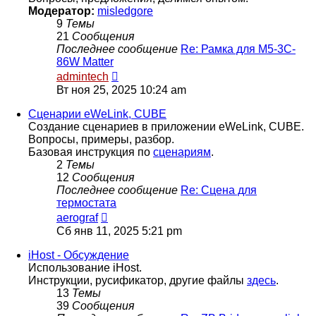
Модератор:
misledgore
9
Темы
21
Сообщения
Последнее сообщение
Re: Рамка для M5-3C-
86W Matter
Перейти
admintech
к
Вт ноя 25, 2025 10:24 am
последнему
сообщению
Сценарии eWeLink, CUBE
Создание сценариев в приложении eWeLink, CUBE.
Вопросы, примеры, разбор.
Базовая инструкция по
сценариям
.
2
Темы
12
Сообщения
Последнее сообщение
Re: Сцена для
термостата
Перейти
aerograf
к
Сб янв 11, 2025 5:21 pm
последнему
сообщению
iHost - Обсуждение
Использование iHost.
Инструкции, русификатор, другие файлы
здесь
.
13
Темы
39
Сообщения