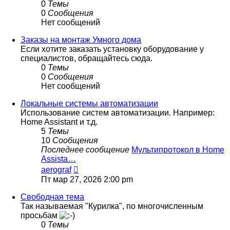
0
Темы
0
Сообщения
Нет сообщений
Заказы на монтаж Умного дома
Если хотите заказать установку оборудование у
специалистов, обращайтесь сюда.
0
Темы
0
Сообщения
Нет сообщений
Локальные системы автоматизации
Использование систем автоматизации. Например:
Home Assistant и т.д.
5
Темы
10
Сообщения
Последнее сообщение
Мультипротокол в Home
Assista…
Перейти
aerograf
к
Пт мар 27, 2026 2:00 pm
последнему
сообщению
Свободная тема
Так называемая "Курилка", по многочисленным
просьбам
0
Темы