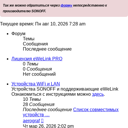
Так же можно обратиться через
форму
непосредственно к
производителю SONOFF.
Текущее время: Пн авг 10, 2026 7:28 am
Форум
Темы
Сообщения
Последнее сообщение
Лицензия eWeLink PRO
0
Темы
0
Сообщения
Нет сообщений
Устройства WiFi и LAN
Устройства SONOFF и поддерживающие eWeLink
Ознакомиться с инструкциями можно
здесь
.
10
Темы
28
Сообщения
Последнее сообщение
Список совместимых
устройств …
Перейти
aerograf
к
Чт мар 26, 2026 2:02 pm