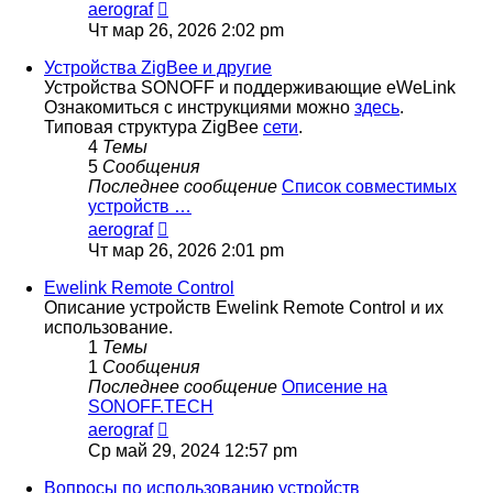
Перейти
aerograf
к
Чт мар 26, 2026 2:02 pm
последнему
сообщению
Устройства ZigBee и другие
Устройства SONOFF и поддерживающие eWeLink
Ознакомиться с инструкциями можно
здесь
.
Типовая структура ZigBee
сети
.
4
Темы
5
Сообщения
Последнее сообщение
Список совместимых
устройств …
Перейти
aerograf
к
Чт мар 26, 2026 2:01 pm
последнему
сообщению
Ewelink Remote Control
Описание устройств Ewelink Remote Control и их
использование.
1
Темы
1
Сообщения
Последнее сообщение
Описение на
SONOFF.TECH
Перейти
aerograf
к
Ср май 29, 2024 12:57 pm
последнему
сообщению
Вопросы по использованию устройств