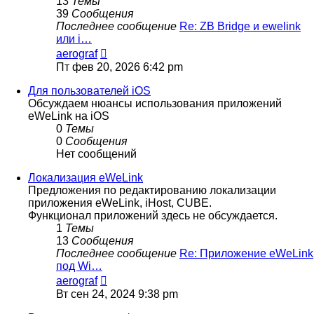
13
Темы
39
Сообщения
Последнее сообщение
Re: ZB Bridge и ewelink
или i…
Перейти
aerograf
к
Пт фев 20, 2026 6:42 pm
последнему
сообщению
Для пользователей iOS
Обсуждаем нюансы использования приложений
eWeLink на iOS
0
Темы
0
Сообщения
Нет сообщений
Локализация eWeLink
Предложения по редактированию локализации
приложения eWeLink, iHost, CUBE.
Функционал приложений здесь не обсуждается.
1
Темы
13
Сообщения
Последнее сообщение
Re: Приложение eWeLink
под Wi…
Перейти
aerograf
к
Вт сен 24, 2024 9:38 pm
последнему