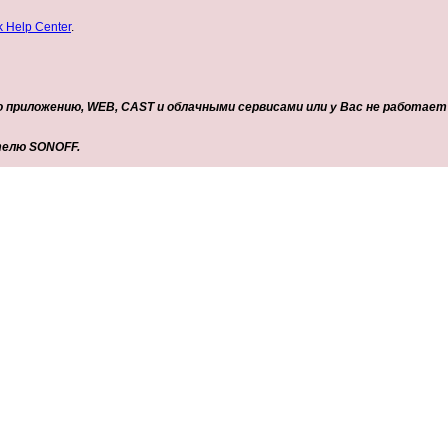
 Help Center
.
 приложению, WEB, CAST и облачными сервисами или у Вас не работае
телю SONOFF.