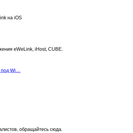
nk на iOS
ения eWeLink, iHost, CUBE.
 под Wi…
иалистов, обращайтесь сюда.