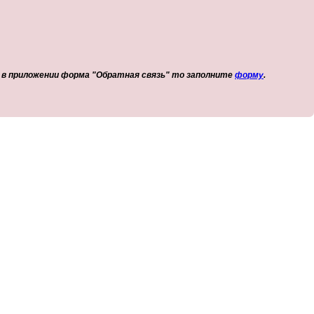
т в приложении форма "Обратная связь" то заполните
форму
.