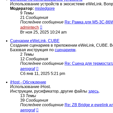
Использование устройств в экосистеме eWeLink. Воп
Модератор:
misledgore
9
Темы
21
Сообщения
Последнее сообщение
Re: Рамка для M5-3C-86W
Перейти
admintech
к
Вт ноя 25, 2025 10:24 am
последнему
сообщению
Сценарии eWeLink, CUBE
Создание сценариев в приложении eWeLink, CUBE. В
Базовая инструкция по
сценариям
.
2
Темы
12
Сообщения
Последнее сообщение
Re: Сцена для термостат
Перейти
aerograf
к
Сб янв 11, 2025 5:21 pm
последнему
сообщению
iHost - Обсуждение
Использование iHost.
Инструкции, русификатор, другие файлы
здесь
.
13
Темы
39
Сообщения
Последнее сообщение
Re: ZB Bridge и ewelink и
Перейти
aerograf