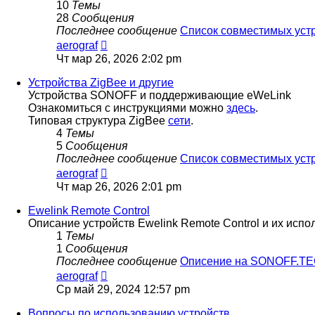
10
Темы
28
Сообщения
Последнее сообщение
Список совместимых уст
Перейти
aerograf
к
Чт мар 26, 2026 2:02 pm
последнему
сообщению
Устройства ZigBee и другие
Устройства SONOFF и поддерживающие eWeLink
Ознакомиться с инструкциями можно
здесь
.
Типовая структура ZigBee
сети
.
4
Темы
5
Сообщения
Последнее сообщение
Список совместимых уст
Перейти
aerograf
к
Чт мар 26, 2026 2:01 pm
последнему
сообщению
Ewelink Remote Control
Описание устройств Ewelink Remote Control и их испо
1
Темы
1
Сообщения
Последнее сообщение
Описение на SONOFF.T
Перейти
aerograf
к
Ср май 29, 2024 12:57 pm
последнему
сообщению
Вопросы по использованию устройств