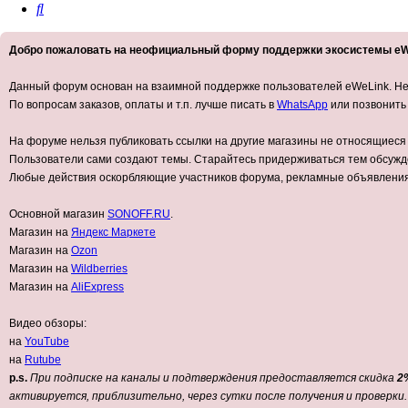
Поиск
Добро пожаловать на неофициальный форму поддержки экосистемы eW
Данный форум основан на взаимной поддержке пользователей eWeLink. Не 
По вопросам заказов, оплаты и т.п. лучше писать в
WhatsApp
или позвонить
На форуме нельзя публиковать ссылки на другие магазины не относящиеся
Пользователи сами создают темы. Старайтесь придерживаться тем обсужд
Любые действия оскорбляющие участников форума, рекламные объявления и
Основной магазин
SONOFF.RU
.
Магазин на
Яндекс Маркете
Магазин на
Ozon
Магазин на
Wildberries
Магазин на
AliExpress
Видео обзоры:
на
YouTube
на
Rutube
p.s.
При подписке на каналы и подтверждения предоставляется скидка
2
активируется, приблизительно, через сутки после получения и проверки.