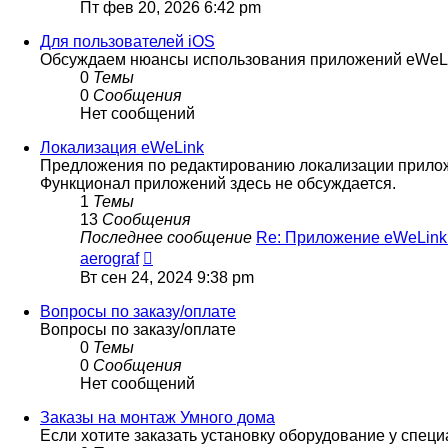
к
Пт фев 20, 2026 6:42 pm
последнему
сообщению
Для пользователей iOS
Обсуждаем нюансы использования приложений eWeLi
0
Темы
0
Сообщения
Нет сообщений
Локализация eWeLink
Предложения по редактированию локализации прилож
Функционал приложений здесь не обсуждается.
1
Темы
13
Сообщения
Последнее сообщение
Re: Приложение eWeLink
Перейти
aerograf
к
Вт сен 24, 2024 9:38 pm
последнему
сообщению
Вопросы по заказу/оплате
Вопросы по заказу/оплате
0
Темы
0
Сообщения
Нет сообщений
Заказы на монтаж Умного дома
Если хотите заказать установку оборудование у спец