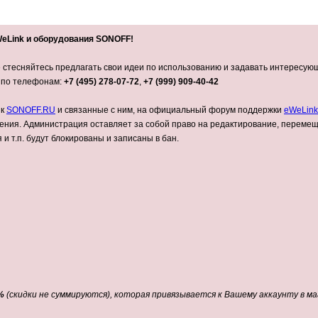
eLink и оборудования SONOFF!
стесняйтесь предлагать свои идеи по использованию и задавать интересующ
 по телефонам:
+7 (495) 278-07-72
,
+7 (999) 909-40-42
 к
SONOFF.RU
и связанные с ним, на официальный форум поддержки
eWeLink
ения. Администрация оставляет за собой право на редактирование, перемещ
 т.п. будут блокированы и записаны в бан.
%
(скидки не суммируются), которая привязывается к Вашему аккаунту в 