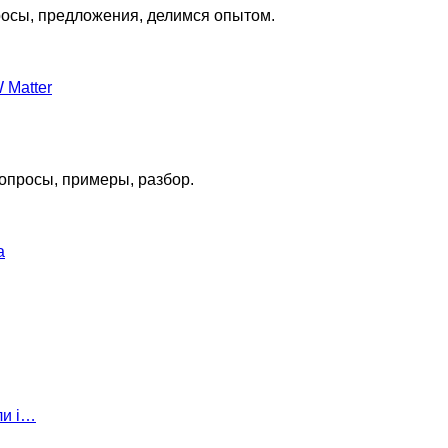
росы, предложения, делимся опытом.
 Matter
опросы, примеры, разбор.
а
ли i…