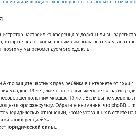
зования и/или юридических вопросов, связанных с этой ко
я
дминистратор настроил конференцию: должны ли вы зарегист
, которые недоступны анонимным пользователям: аватары,
ут, поэтому мы рекомендуем это сделать.
 или Акт о защите частных прав ребёнка в интернете от 1998
их младше 13 лет, иметь на это письменное согласие род
несовершеннолетних младше 13 лет. Если вы не уверены, п
омощью к юрисконсульту. Обратите внимание, что phpBB Li
том юридических отношений, кроме указанных в ответе на 
 этой конференцией?».
еет юридической силы.
.